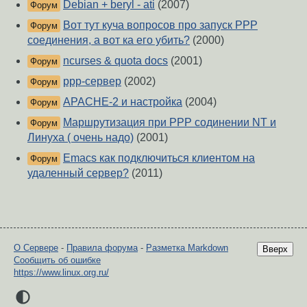
Debian + beryl - ati
(2007)
Форум
Вот тут куча вопросов про запуск РРР
Форум
соединения, а вот ка его убить?
(2000)
ncurses & quota docs
(2001)
Форум
ppp-сервер
(2002)
Форум
APACHE-2 и настройка
(2004)
Форум
Маршрутизация при РРР содинении NT и
Форум
Линуха ( очень надо)
(2001)
Emacs как подключиться клиентом на
Форум
удаленный сервер?
(2011)
О Сервере
-
Правила форума
-
Разметка Markdown
Вверх
Сообщить об ошибке
https://www.linux.org.ru/