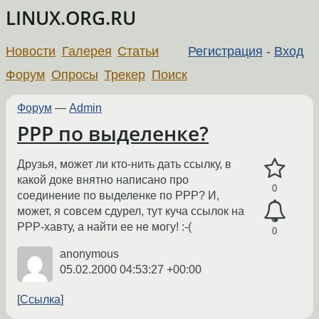
LINUX.ORG.RU
Новости
Галерея
Статьи
Регистрация
-
Вход
Форум
Опросы
Трекер
Поиск
Форум
—
Admin
PPP по выделенке?
Друзья, может ли кто-нить дать ссылку, в
какой доке внятно написано про
0
соединение по выделенке по РРР? И,
может, я совсем сдурел, тут куча ссылок на
РРР-хавту, а найти ее не могу! :-(
0
anonymous
05.02.2000 04:53:27 +00:00
Ссылка