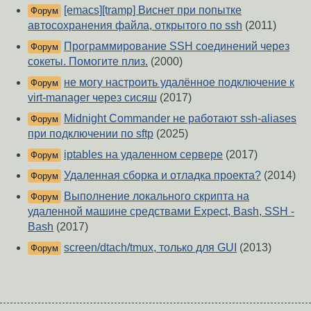
[emacs][tramp] Виснет при попытке
Форум
автосохранения файла, открытого по ssh
(2011)
Программирование SSH соединений через
Форум
сокеты. Помогите плиз.
(2000)
не могу настроить удалённое подключение к
Форум
virt-manager через сисяш
(2017)
Midnight Commander не работают ssh-aliases
Форум
при подключении по sftp
(2025)
iptables на удаленном сервере
(2017)
Форум
Удаленная сборка и отладка проекта?
(2014)
Форум
Выполнение локального скрипта на
Форум
удаленной машине средствами Expect, Bash, SSH -
Bash
(2017)
screen/dtach/tmux, только для GUI
(2013)
Форум