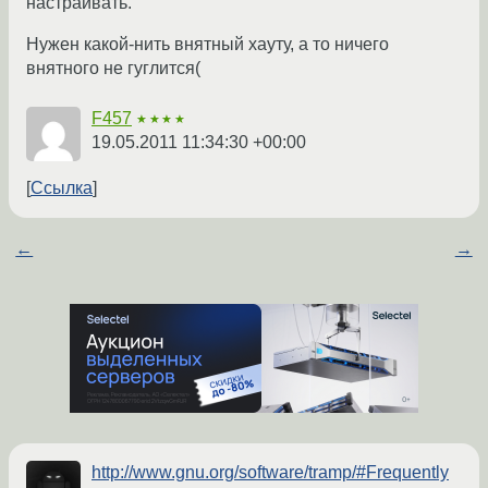
настраивать.
Нужен какой-нить внятный хауту, а то ничего
внятного не гуглится(
F457
★★★★
19.05.2011 11:34:30 +00:00
Ссылка
←
→
http://www.gnu.org/software/tramp/#Frequently