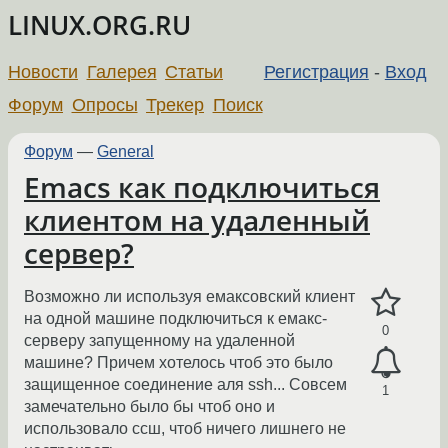
LINUX.ORG.RU
Новости
Галерея
Статьи
Регистрация
-
Вход
Форум
Опросы
Трекер
Поиск
Форум
—
General
Emacs как подключиться
клиентом на удаленный
сервер?
Возможно ли используя емаксовский клиент
на одной машине подключиться к емакс-
0
серверу запущенному на удаленной
машине? Причем хотелось чтоб это было
защищенное соединение аля ssh... Совсем
1
замечательно было бы чтоб оно и
использовало ссш, чтоб ничего лишнего не