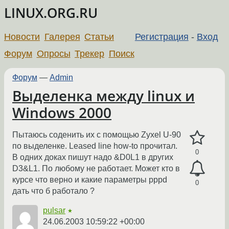
LINUX.ORG.RU
Новости
Галерея
Статьи
Регистрация
-
Вход
Форум
Опросы
Трекер
Поиск
Форум
—
Admin
Выделенка между linux и
Windows 2000
Пытаюсь соденить их с помощью Zyxel U-90
по выделенке. Leased line how-to прочитал.
0
В одних доках пишут надо &D0L1 в других
D3&L1. По любому не работает. Может кто в
курсе что верно и какие параметры pppd
0
дать что б работало ?
pulsar
★
24.06.2003 10:59:22 +00:00