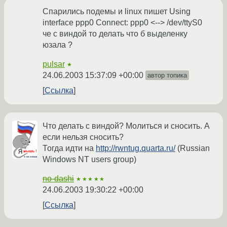
Спарились подемы и linux пишет Using
interface ppp0 Connect: ppp0 <--> /dev/ttyS0
че с виндой то делать что б выделенку
юзала ?
pulsar
★
24.06.2003 15:37:09 +00:00
автор топика
Ссылка
Что делать с виндой? Молиться и сносить. А
если нельзя сносить?
Тогда идти на
http://rwntug.quarta.ru/
(Russian
Windows NT users group)
no-dashi
★★★★★
24.06.2003 19:30:22 +00:00
Ссылка