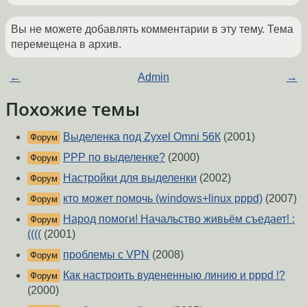
Вы не можете добавлять комментарии в эту тему. Тема
перемещена в архив.
←
Admin
→
Похожие темы
Выделенка под Zyxel Omni 56К
(2001)
Форум
PPP по выделенке?
(2000)
Форум
Настройки для выделенки
(2002)
Форум
кто может помочь (windows+linux pppd)
(2007)
Форум
Народ помоги! Начальство живьём съедает! :
Форум
((((
(2001)
проблемы с VPN
(2008)
Форум
Как настроить вудененныю линию и pppd !?
Форум
(2000)