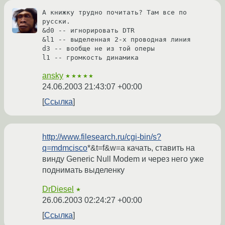
А книжку трудно почитать? Там все по 
русски.

&d0 -- игнорировать DTR

&l1 -- выделенная 2-х проводная линия

d3 -- вообще не из той оперы

l1 -- громкость динамика
ansky
★★★★★
24.06.2003 21:43:07 +00:00
Ссылка
http://www.filesearch.ru/cgi-bin/s?
q=mdmcisco
*&t=f&w=a качать, ставить на
винду Generic Null Modem и через него уже
поднимать выделенку
DrDiesel
★
26.06.2003 02:24:27 +00:00
Ссылка