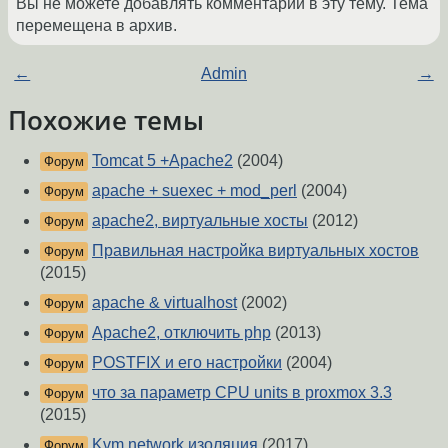
Вы не можете добавлять комментарии в эту тему. Тема
перемещена в архив.
←
Admin
→
Похожие темы
Tomcat 5 +Apache2
(2004)
Форум
apache + suexec + mod_perl
(2004)
Форум
apache2, виртуальные хосты
(2012)
Форум
Правильная настройка виртуальных хостов
Форум
(2015)
apache & virtualhost
(2002)
Форум
Apache2, отключить php
(2013)
Форум
POSTFIX и его настройки
(2004)
Форум
что за параметр CPU units в proxmox 3.3
Форум
(2015)
Kvm network изоляция
(2017)
Форум