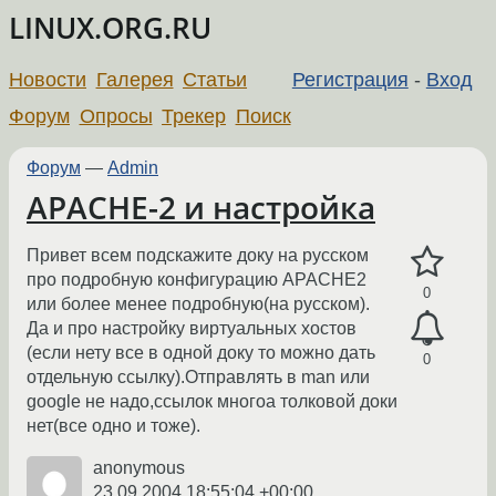
LINUX.ORG.RU
Новости
Галерея
Статьи
Регистрация
-
Вход
Форум
Опросы
Трекер
Поиск
Форум
—
Admin
APACHE-2 и настройка
Привет всем подскажите доку на русском
про подробную конфигурацию APACHE2
0
или более менее подробную(на русском).
Да и про настройку виртуальных хостов
(если нету все в одной доку то можно дать
0
отдельную ссылку).Отправлять в man или
google не надо,ссылок многоа толковой доки
нет(все одно и тоже).
anonymous
23.09.2004 18:55:04 +00:00