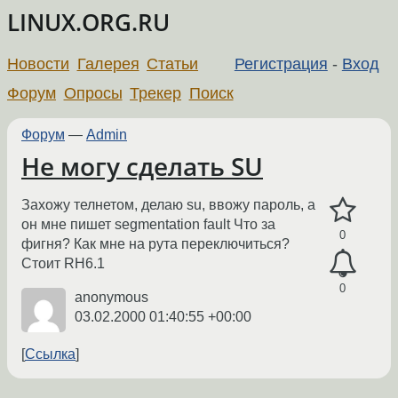
LINUX.ORG.RU
Новости
Галерея
Статьи
Регистрация
-
Вход
Форум
Опросы
Трекер
Поиск
Форум
—
Admin
Не могу сделать SU
Захожу телнетом, делаю su, ввожу пароль, а
он мне пишет segmentation fault Что за
0
фигня? Как мне на рута переключиться?
Стоит RH6.1
0
anonymous
03.02.2000 01:40:55 +00:00
Ссылка