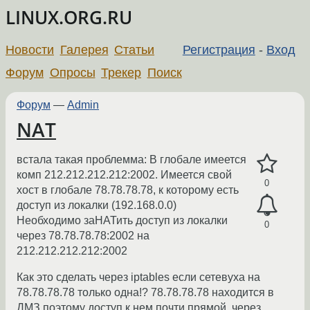
LINUX.ORG.RU
Новости
Галерея
Статьи
Регистрация
-
Вход
Форум
Опросы
Трекер
Поиск
Форум
—
Admin
NAT
встала такая проблемма: В глобале имеется
комп 212.212.212.212:2002. Имеется свой
0
хост в глобале 78.78.78.78, к которому есть
доступ из локалки (192.168.0.0)
Необходимо заНАТить доступ из локалки
0
через 78.78.78.78:2002 на
212.212.212.212:2002
Как это сделать через iptables если сетевуха на
78.78.78.78 только одна!? 78.78.78.78 находится в
ДМЗ поэтому доступ к нем почти прямой, через