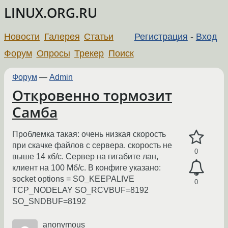
LINUX.ORG.RU
Новости
Галерея
Статьи
Регистрация
-
Вход
Форум
Опросы
Трекер
Поиск
Форум
—
Admin
Откровенно тормозит
Самба
Проблемка такая: очень низкая скорость
при скачке файлов с сервера. скорость не
0
выше 14 кб/с. Сервер на гигабите лан,
клиент на 100 Мб/с. В конфиге указано:
socket options = SO_KEEPALIVE
0
TCP_NODELAY SO_RCVBUF=8192
SO_SNDBUF=8192
anonymous