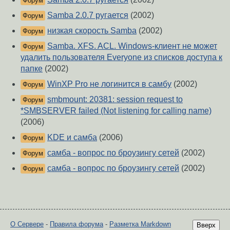
Форум
Samba 2.0.7 ругается
(2002)
Форум
низкая скорость Samba
(2002)
Форум
Samba. XFS. ACL. Windows-клиент не может
Форум
удалить пользователя Everyone из списков доступа к
папке
(2002)
WinXP Pro не логинится в самбу
(2002)
Форум
smbmount: 20381: session request to
Форум
*SMBSERVER failed (Not listening for calling name)
(2006)
KDE и самба
(2006)
Форум
самба - вопрос по броузингу сетей
(2002)
Форум
самба - вопрос по броузингу сетей
(2002)
Форум
О Сервере
-
Правила форума
-
Разметка Markdown
Вверх