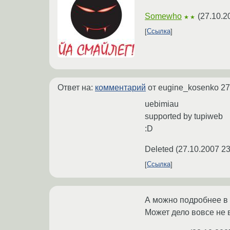
Somewho
(
27.10.2
★★
Ссылка
Ответ на:
комментарий
от eugine_kosenko
27
uebimiau
supported by tupiweb
:D
Deleted
(
27.10.2007 23
Ссылка
А можно подробнее в 
Может дело вовсе не в