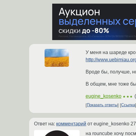
У меня на шареде кро
http://www.uebimiau.or
Вроде бы, получше, н
В общем, мне тоже был
eugine_kosenko
(
★★★
Показать ответы
Ссылка
Ответ на:
комментарий
от eugine_kosenko
27
на rouncube хочу посм