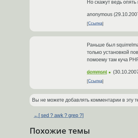
Но скажут ведь опять п
anonymous
(
29.10.200
Ссылка
Раньше был squirrelma
только установкой по
помоему там куча PH
demmsnt
(
30.10.200
★
Ссылка
Вы не можете добавлять комментарии в эту т
←
[ sed ? awk ? grep ?]
Похожие темы