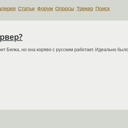
алерея
Статьи
Форум
Опросы
Трекер
Поиск
рвер?
т Белка, но она коряво с русским работает. Идеально было 