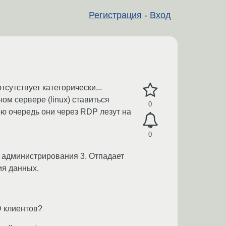
Регистрация
-
Вход
сутствует категорически...
ом сервере (linux) ставиться
0
ою очередь они через RDP лезут на
0
а администрирования 3. Отпадает
ия данных.
D клиентов?