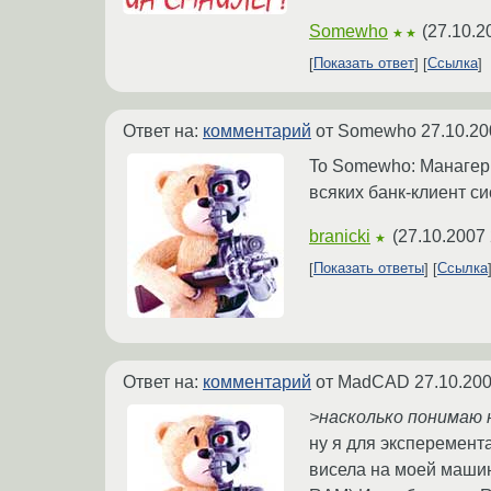
Somewho
(
27.10.2
★★
Показать ответ
Ссылка
Ответ на:
комментарий
от Somewho
27.10.20
To Somewho: Манагеры 
всяких банк-клиент с
branicki
(
27.10.2007 
★
Показать ответы
Ссылка
Ответ на:
комментарий
от MadCAD
27.10.200
>насколько понимаю 
ну я для эксперемент
висела на моей машин