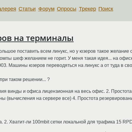
алерея
Статьи
Форум
Опросы
Трекер
Поиск
ров на терминалы
льшое поставить всем линукс, но у юзеров такое желание от
компы шеф желанием не горит. У меня такая идея... на офисн
003. Машины юзеров переводяться на линукс а от туда в св
при таком решении... ?
пия винды и офиса лицензионная на весь офис. 2. Простот
ны (вычисления на сервере все) 4. Простота резервирован
. 2. Хватит-ли 100mbit сетки локальной для трафика 15 RP