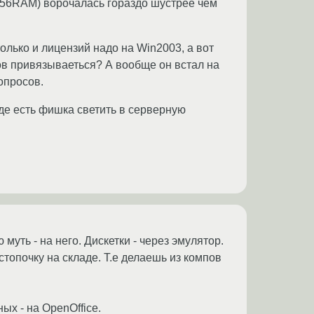
 256RAM) ворочалась гораздо шустрее чем
олько и лицензий надо на Win2003, а вот
ов привязываеться? А вообще он встал на
опросов.
де есть фишка светить в серверную
муть - на него. Дискетки - через эмулятор.
топочку на складе. Т.е делаешь из компов
ых - на OpenOffice.