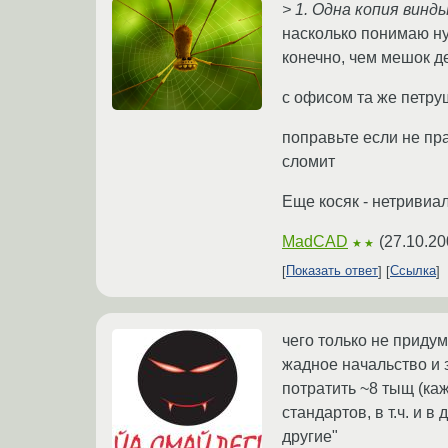
> 1. Одна копия винд
насколько понимаю ну
конечно, чем мешок д
с офисом та же петру
поправьте если не пр
сломит
Еще косяк - нетривиа
MadCAD
(
27.10.20
★★
Показать ответ
Ссылка
чего только не приду
жадное начальство и 
потратить ~8 тыщ (ка
стандартов, в т.ч. и 
другие"