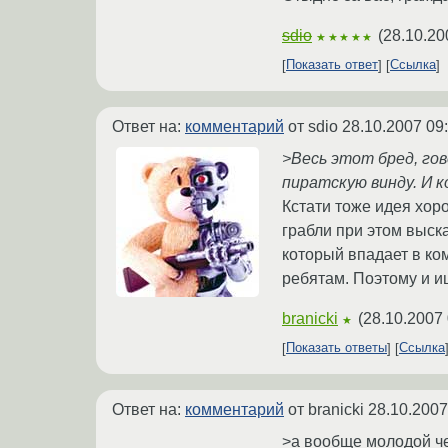
sdio
(
28.10.20
★★★★★
Показать ответ
Ссылка
Ответ на:
комментарий
от sdio
28.10.2007 09
>Весь этот бред, го
пиратскую винду. И к
Кстати тоже идея хоро
грабли при этом выска
который впадает в ко
ребятам. Поэтому и 
branicki
(
28.10.2007 
★
Показать ответы
Ссылка
Ответ на:
комментарий
от branicki
28.10.2007
>а вообще молодой че