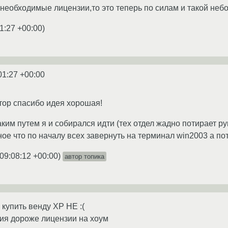
 необходимые лицензии,то это теперь по силам и такой неб
1:27 +00:00
)
01:27 +00:00
тор спасибо идея хорошая!
ким путем я и собирался идти (тех отдел жадно потирает ру
нное что по началу всех завернуть на терминал win2003 а по
09:08:12 +00:00
)
автор топика
купить венду ХР НЕ :(
ия дороже лицензии на хоум