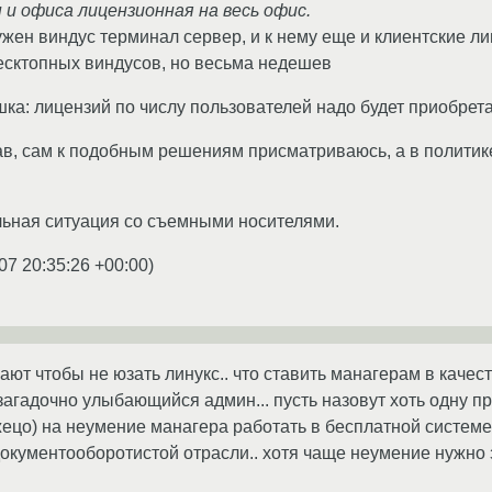
ы и офиса лицензионная на весь офис.
жен виндус терминал сервер, и к нему еще и клиентские л
есктопных виндусов, но весьма недешев
шка: лицензий по числу пользователей надо будет приобрет
ав, сам к подобным решениям присматриваюсь, а в политик
льная ситуация со съемными носителями.
07 20:35:26 +00:00
)
мают чтобы не юзать линукс.. что ставить манагерам в каче
загадочно улыбающийся админ... пусть назовут хоть одну пр
жецо) на неумение манагера работать в бесплатной систе
в документооборотистой отрасли.. хотя чаще неумение нужно