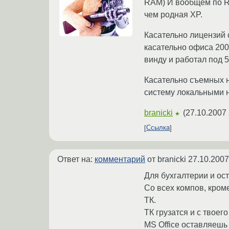
RAM) И вообщем по RD
чем родная XP.
Касательно лицензий с
касательно офиса 200
винду и работал под 
Касательно съемных н
систему локальными н
branicki
(
27.10.2007 
★
Ссылка
Ответ на:
комментарий
от branicki
27.10.2007
Для бухгалтерии и ост
Со всех компов, кром
ТК.
ТК грузатся и с твоего
MS Office оставляешь 