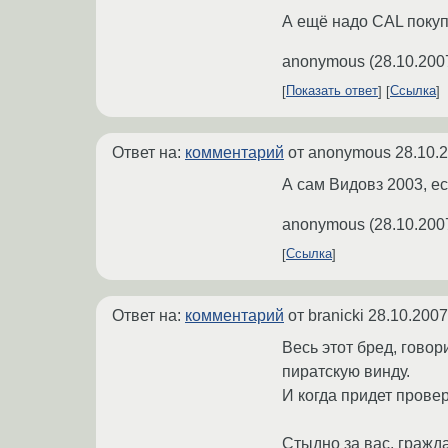
А ещё надо CAL поку
anonymous
(
28.10.200
Показать ответ
Ссылка
Ответ на:
комментарий
от anonymous
28.10.
А сам Видовз 2003, е
anonymous
(
28.10.200
Ссылка
Ответ на:
комментарий
от branicki
28.10.2007
Весь этот бред, гово
пиратскую винду.
И когда придет провер
Стыдно за вас, гражд