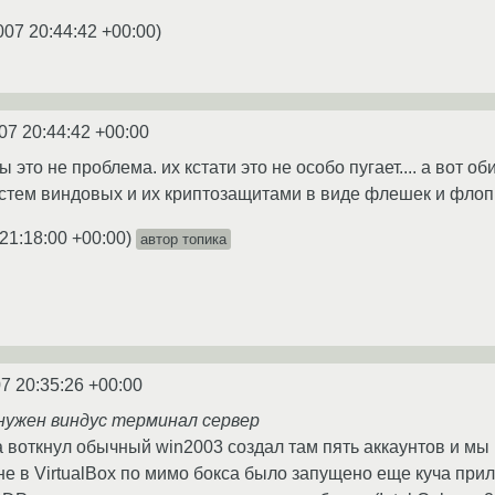
007 20:44:42 +00:00
)
07 20:44:42 +00:00
это не проблема. их кстати это не особо пугает.... а вот об
истем виндовых и их криптозащитами в виде флешек и флопи
21:18:00 +00:00
)
автор топика
7 20:35:26 +00:00
нужен виндус терминал сервер
а воткнул обычный win2003 создал там пять аккаунтов и мы 
е в VirtualBox по мимо бокса было запущено еще куча прил