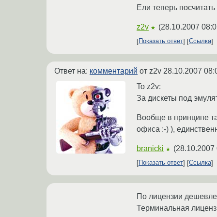
Ели теперь посчитать
z2v
(
28.10.2007 08:0
★
Показать ответ
Ссылка
Ответ на:
комментарий
от z2v
28.10.2007 08:
To z2v:
За дискеты под эмуля
Вообще в принципе та
офиса :-) ), единстве
branicki
(
28.10.2007 
★
Показать ответ
Ссылка
По лицензии дешевле 
Терминальная лиценз