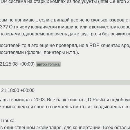
P система на старых компах из под убунты (Intel Celeron
ам не понимаю... если с виндой все ясно сколько юзеров ст
3?? Он к чему юридически к машине или к количеству юзер
5 юзерами одновременно очень даже шустро. и без всяких в
осителей то я это еще не проверял, но в RDP клиентах вро
осителями (флопы, принтеры и.т.п.).
21:25:08 +00:00
)
автор топика
 21:18:00 +00:00
авь терминал c 2003. Все банк-клиенты, DiPostы и подобную 
е компа шефа и своего снимаешь винты и складываешь с в с
 Linuxа.
в единственном экземпляре, для конвертации. Всех остальн