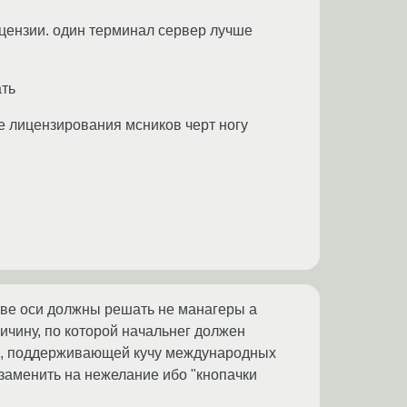
ицензии. один терминал сервер лучше
ать
е лицензирования мсников черт ногу
стве оси должны решать не манагеры а
ичину, по которой начальнег должен
ме, поддерживающей кучу международных
 заменить на нежелание ибо "кнопачки