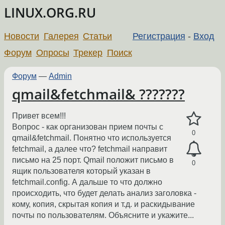
LINUX.ORG.RU
Новости
Галерея
Статьи
Регистрация
-
Вход
Форум
Опросы
Трекер
Поиск
Форум
—
Admin
qmail&fetchmail& ???????
Привет всем!!!
Вопрос - как организован прием почты с
0
qmail&fetchmail. Понятно что используется
fetchmail, а далее что? fetchmail направит
письмо на 25 порт. Qmail положит письмо в
0
ящик пользователя который указан в
fetchmail.config. А дальше то что должно
происходить, что будет делать анализ заголовка -
кому, копия, скрытая копия и т.д. и раскидывание
почты по пользователям. Объясните и укажите...