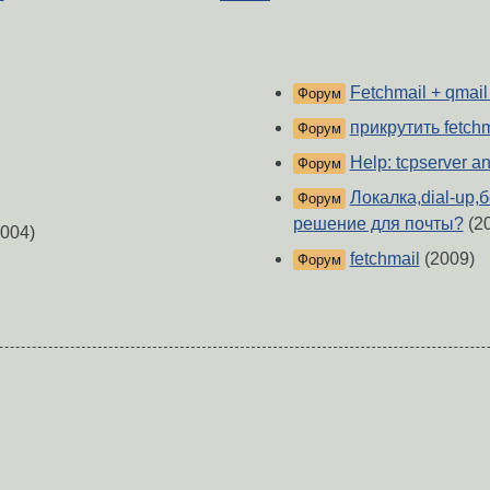
Fetchmail + qmai
Форум
прикрутить fetchm
Форум
Help: tcpserver a
Форум
Локалка,dial-up
Форум
решение для почты?
(2
004)
fetchmail
(2009)
Форум