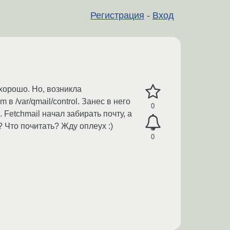
Регистрация
-
Вход
 хорошо. Но, возникла
в /var/qmail/control. Занес в него
0
 Fetchmail начал забирать почту, а
? Что почитать? Жду оплеух :)
0