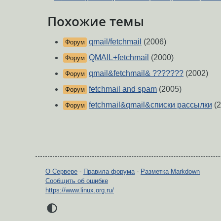
Похожие темы
qmail/fetchmail
(2006)
Форум
QMAIL+fetchmail
(2000)
Форум
qmail&fetchmail& ???????
(2002)
Форум
fetchmail and spam
(2005)
Форум
fetchmail&qmail&списки рассылки
(2
Форум
О Сервере
-
Правила форума
-
Разметка Markdown
Сообщить об ошибке
https://www.linux.org.ru/