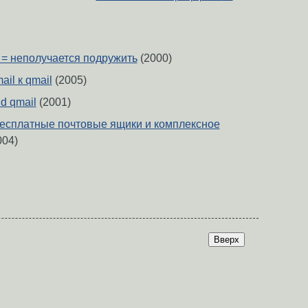
l = неполучается подружить
(2000)
ail к qmail
(2005)
nd qmail
(2001)
,бесплатные почтовые ящики и комплексное
004)
Вверх