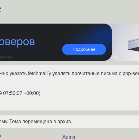
?
но указать fetchmail'у удалять прочитаные письма с pop-ser
9 07:50:07 +00:00
)
ему. Тема перемещена в архив.
?
Admin