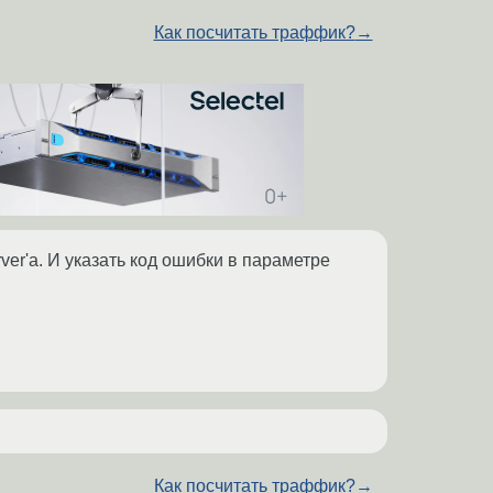
Как посчитать траффик?
→
ver'а. И указать код ошибки в параметре
Как посчитать траффик?
→