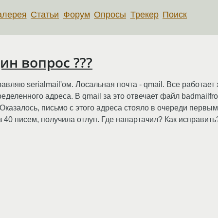
алерея
Статьи
Форум
Опросы
Трекер
Поиск
дин вопрос ???
равляю serialmail'ом. Лосальная почта - qmail. Все работает
еленного адреса. В qmail за это отвечает файл badmailfrom 
Оказалось, письмо с этого адреса стояло в очереди первым.
з 40 писем, получила отлуп. Где напартачил? Как исправить