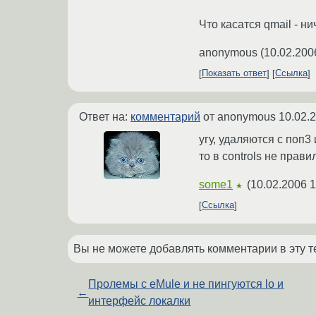
Что касатся qmail - н
anonymous
(
10.02.200
Показать ответ
Ссылка
Ответ на:
комментарий
от anonymous
10.02.
угу, удаляются с поп3 
то в controls не прави
some1
(
10.02.2006 1
★
Ссылка
Вы не можете добавлять комментарии в эту т
Пролемы с eMule и не пингуются lo и
←
интерфейс локалки