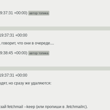
9:37:31 +00:00
)
автор топика
19:37:31 +00:00
, говорит, что они в очереде....
9:38:45 +00:00
)
автор топика
19:37:31 +00:00
дят, но сразу же удаляются:
й fetchmail --keep (или пропиши в .fetchmailrc).