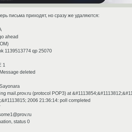
перь письма приходят, но сразу же удаляются:
A
go ahead
EOM)
 ok 1139513774 qp 25070
E 1
 Message deleted
 Sayonara
rying mail.prov.ru (protocol POP3) at &#1113854;&#1113812;&#
#1113815; 2006 21:36:14: poll completed
T
 some1@prov.ru
ation, status 0