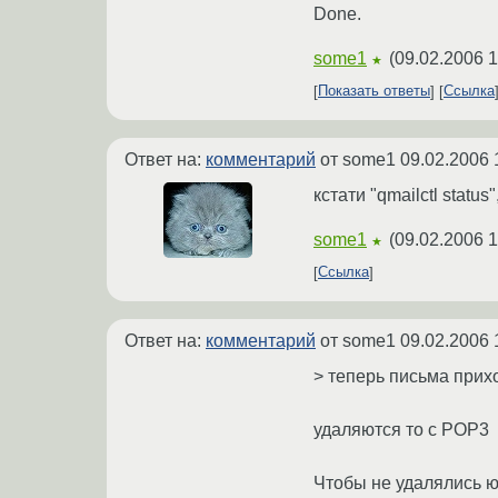
Done.
some1
(
09.02.2006 1
★
Показать ответы
Ссылка
Ответ на:
комментарий
от some1
09.02.2006 
кстати "qmailctl status"
some1
(
09.02.2006 1
★
Ссылка
Ответ на:
комментарий
от some1
09.02.2006 
> теперь письма прихо
удаляются то с POP3
Чтобы не удалялись юза