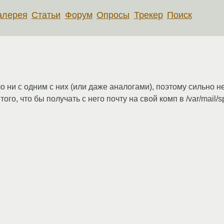
алерея
Статьи
Форум
Опросы
Трекер
Поиск
ло ни с одним с них (или даже аналогами), поэтому сильно 
ого, что бы получать с него почту на свой комп в /var/mail/sp