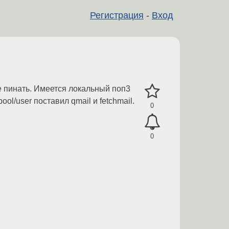
Регистрация
-
Вход
не пинать. Имеется локальный поп3
ool/user поставил qmail и fetchmail.
0
0