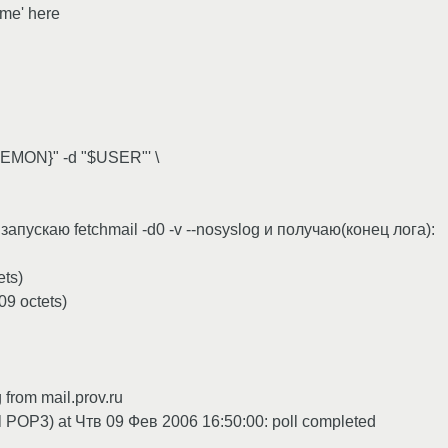
ame' here
DAEMON}" -d "$USER"' \
апускаю fetchmail -d0 -v --nosyslog и получаю(конец лога):
ets)
9 octets)
 from mail.prov.ru
col POP3) at Чтв 09 Фев 2006 16:50:00: poll completed