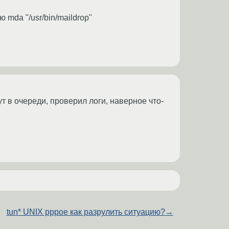
 mda "/usr/bin/maildrop"
дут в очереди, проверил логи, наверное что-
tun* UNIX pppoe как разрулить ситуацию?
→