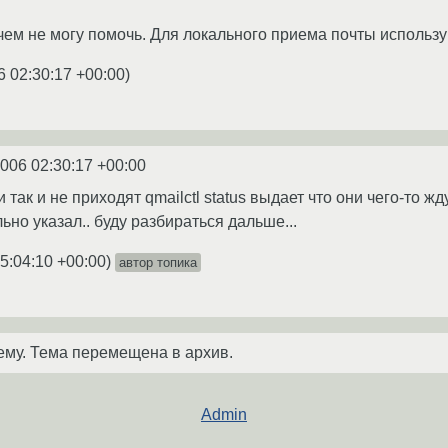
ичем не могу помочь. Для локального приема почты использую
6 02:30:17 +00:00
)
2006 02:30:17 +00:00
и так и не приходят qmailctl status выдает что они чего-то ж
льно указал.. буду разбираться дальше...
5:04:10 +00:00
)
автор топика
ему. Тема перемещена в архив.
Admin