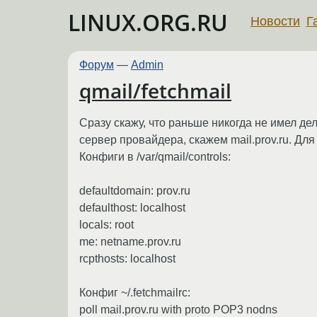
LINUX.ORG.RU
Новости
Г
Форум
—
Admin
qmail/fetchmail
Сразу скажу, что раньше никогда не имел де
сервер провайдера, скажем mail.prov.ru. Для т
Конфиги в /var/qmail/controls:
defaultdomain: prov.ru
defaulthost: localhost
locals: root
me: netname.prov.ru
rcpthosts: localhost
Конфиг ~/.fetchmailrc:
poll mail.prov.ru with proto POP3 nodns