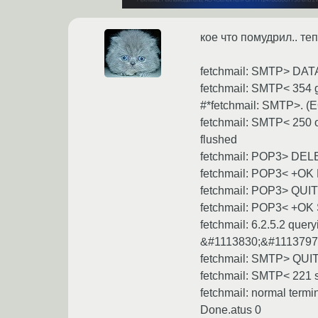
кое что помудрил.. те
fetchmail: SMTP> DAT
fetchmail: SMTP< 354 
#*fetchmail: SMTP>. (
fetchmail: SMTP< 250
flushed
fetchmail: POP3> DEL
fetchmail: POP3< +OK
fetchmail: POP3> QUIT
fetchmail: POP3< +OK
fetchmail: 6.2.5.2 que
&#1113830;&#1113797;&
fetchmail: SMTP> QUI
fetchmail: SMTP< 221
fetchmail: normal termin
Done.atus 0