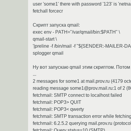
user 'some1' there with password '123' is 'netn
fetchall forcecr
Скрипт запуска qmail:
exec env - PATH="/var/qmail/bin:$PATH" \
qmail-start \
'|preline -f /bin/mail -f "${SENDER:-MAILER-
splogger qmail
Ну вот запускаю qmail этим скриптом. Потом з
...
2 messages for some1 at mail.prov.ru (4179 oct
reading message some1@prov.mail.ru:1 of 2 (80
fetchmail: SMTP connect to localhost failed
fetchmail: POP3> QUIT
fetchmail: POP3< qwerty
fetchmail: SMTP transaction error while fetching
fetchmail: 6.2.5.2 querying mail.prov.ru (proto
fetchmail: Query status=10 (SMTP)