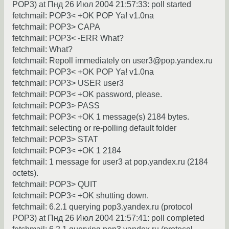
POP3) at Пнд 26 Июл 2004 21:57:33: poll started
fetchmail: POP3< +OK POP Ya! v1.0na
fetchmail: POP3> CAPA
fetchmail: POP3< -ERR What?
fetchmail: What?
fetchmail: Repoll immediately on user3@pop.yandex.ru
fetchmail: POP3< +OK POP Ya! v1.0na
fetchmail: POP3> USER user3
fetchmail: POP3< +OK password, please.
fetchmail: POP3> PASS
fetchmail: POP3< +OK 1 message(s) 2184 bytes.
fetchmail: selecting or re-polling default folder
fetchmail: POP3> STAT
fetchmail: POP3< +OK 1 2184
fetchmail: 1 message for user3 at pop.yandex.ru (2184
octets).
fetchmail: POP3> QUIT
fetchmail: POP3< +OK shutting down.
fetchmail: 6.2.1 querying pop3.yandex.ru (protocol
POP3) at Пнд 26 Июл 2004 21:57:41: poll completed