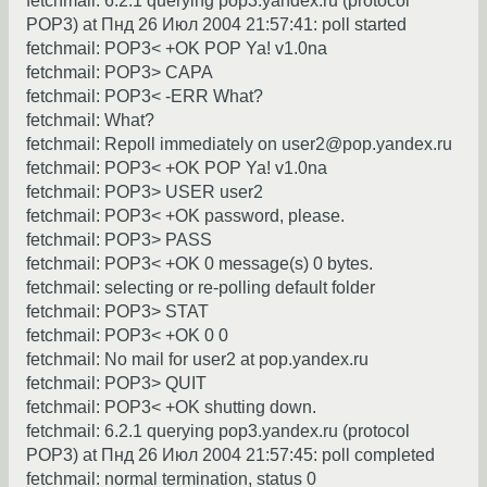
fetchmail: 6.2.1 querying pop3.yandex.ru (protocol
POP3) at Пнд 26 Июл 2004 21:57:41: poll started
fetchmail: POP3< +OK POP Ya! v1.0na
fetchmail: POP3> CAPA
fetchmail: POP3< -ERR What?
fetchmail: What?
fetchmail: Repoll immediately on user2@pop.yandex.ru
fetchmail: POP3< +OK POP Ya! v1.0na
fetchmail: POP3> USER user2
fetchmail: POP3< +OK password, please.
fetchmail: POP3> PASS
fetchmail: POP3< +OK 0 message(s) 0 bytes.
fetchmail: selecting or re-polling default folder
fetchmail: POP3> STAT
fetchmail: POP3< +OK 0 0
fetchmail: No mail for user2 at pop.yandex.ru
fetchmail: POP3> QUIT
fetchmail: POP3< +OK shutting down.
fetchmail: 6.2.1 querying pop3.yandex.ru (protocol
POP3) at Пнд 26 Июл 2004 21:57:45: poll completed
fetchmail: normal termination, status 0