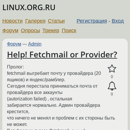
LINUX.ORG.RU
Новости
Галерея
Статьи
Регистрация
-
Вход
Форум
Опросы
Трекер
Поиск
Форум
—
Admin
Help! Fetchmail or Provider?
Пролог:
fetchmail выгребает почту у провайдера (20
0
ящиков) и яндекс/рамблер.
Сегодня перестала приниматься почта от
провайдера все аккаунты
0
(autorization failed) , остальная
забирается нормально. Админ провайдера
крестится,
что ничего не менял и проблем с их стороны быть
не может.