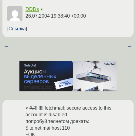
DDDs
★
26.07.2004 19:38:40 +00:00
Ссылка
←
→
> ##!!!!!!! fetchmail: secure access to this
account is disabled
попробуй телнетом доехать:
$ telnet mailhost 110
+OK