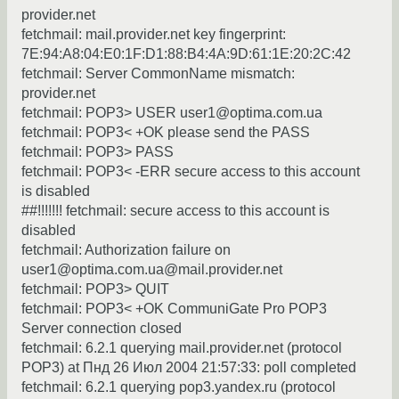
provider.net
fetchmail: mail.provider.net key fingerprint:
7E:94:A8:04:E0:1F:D1:88:B4:4A:9D:61:1E:20:2C:42
fetchmail: Server CommonName mismatch:
provider.net
fetchmail: POP3> USER user1@optima.com.ua
fetchmail: POP3< +OK please send the PASS
fetchmail: POP3> PASS
fetchmail: POP3< -ERR secure access to this account
is disabled
##!!!!!!! fetchmail: secure access to this account is
disabled
fetchmail: Authorization failure on
user1@optima.com.ua@mail.provider.net
fetchmail: POP3> QUIT
fetchmail: POP3< +OK CommuniGate Pro POP3
Server connection closed
fetchmail: 6.2.1 querying mail.provider.net (protocol
POP3) at Пнд 26 Июл 2004 21:57:33: poll completed
fetchmail: 6.2.1 querying pop3.yandex.ru (protocol