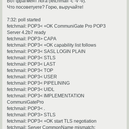
Вот фрагмент лога (fetchmail -c -v -v).
Что посоветуете? Горю, выручайте!
7:32: poll started
fetchmail: POP3< +OK CommuniGate Pro POP3
Server 4.2b7 ready
fetchmail: POP3> CAPA
fetchmail: POP3< +OK capability list follows
fetchmail: POP3< SASL LOGIN PLAIN
fetchmail: POP3< STLS
fetchmail: POP3< LAST
fetchmail: POP3< TOP
fetchmail: POP3< USER
fetchmail: POP3< PIPELINING
fetchmail: POP3< UIDL
fetchmail: POP3< IMPLEMENTATION
CommuniGatePro
fetchmail: POP3< .
fetchmail: POP3> STLS
fetchmail: POP3< +OK start TLS negotiation
fetchmail: Server CommonName mismatch: