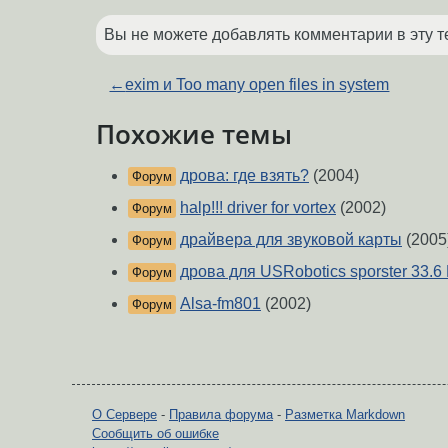
Вы не можете добавлять комментарии в эту т
←
exim и Too many open files in system
Похожие темы
дрова: где взять?
(2004)
Форум
halp!!! driver for vortex
(2002)
Форум
драйвера для звуковой карты
(2005
Форум
дрова для USRobotics sporster 33.6
Форум
Alsa-fm801
(2002)
Форум
О Сервере
-
Правила форума
-
Разметка Markdown
Сообщить об ошибке