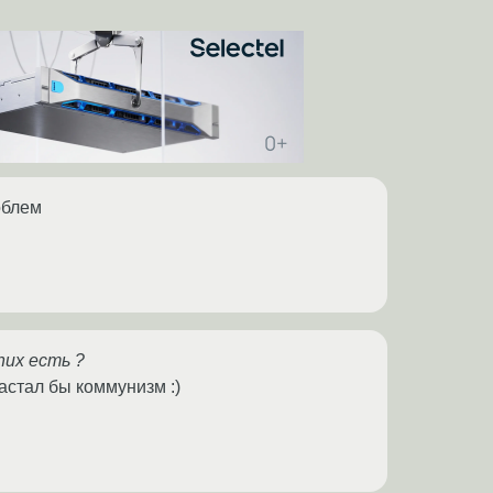
роблем
nux есть ?
астал бы коммунизм :)