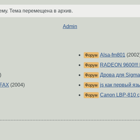
ему. Тема перемещена в архив.
Admin
Alsa-fm801
(2002
Форум
RADEON 9600!!! 
Форум
)
Дрова для Sigma
Форум
 FAX
(2004)
js как первый язы
Форум
Canon LBP-810 с
Форум