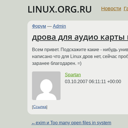
LINUX.ORG.RU
Новости
Г
Форум
—
Admin
дрова для аудио карты 
Всем привет. Подскажите какие - нибудь ун
написано что для Linux дров нет, сейчас пр
заранее благодарен. =)
Spartan
03.10.2007 06:11:11 +00:00
Ссылка
←
exim и Too many open files in system