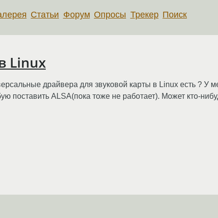
алерея
Статьи
Форум
Опросы
Трекер
Поиск
в Linux
иверсальные драйвера для звуковой карты в Linux есть ? У
обую поставить ALSA(пока тоже не работает). Может кто-нибу