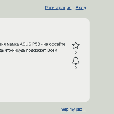
Регистрация
-
Вход
 меня мамка ASUS P5B - на офсайте
дь что-нибудь подскажет. Всем
0
0
help my pliz
→