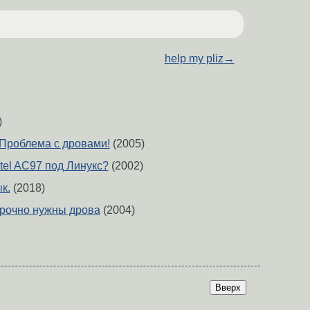
help my pliz
→
)
Проблема с дровами!
(2005)
tel AC97 под Линукс?
(2002)
к.
(2018)
рочно нужны дрова
(2004)
Вверх