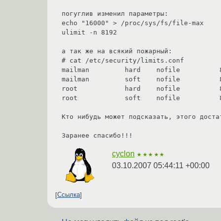
погуглив изменил параметры:

echo "16000" > /proc/sys/fs/file-max

ulimit -n 8192

а так же на всякий пожарный:

# cat /etc/security/limits.conf

mailman         hard    nofile          8
mailman         soft    nofile          8
root            hard    nofile          8
root            soft    nofile          8
Кто нибудь может подсказать, этого доста
Заранее спасибо!!!
cyclon
★★★★★
03.10.2007 05:44:11 +00:00
Ссылка