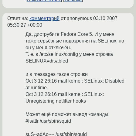
Ответ на:
комментарий
от anonymous
03.10.2007
05:30:27 +00:00
Да, диструбитв Fedora Core 5. И у меня
тоже серьёзные подозрения на SELinux, но
он у меня отключён.
Т. е. в /etc/selinux/config у меня строчка
SELINUX=disabled
и в messages такие строчки
Oct 3 12:26:16 mail kernel: SELinux: Disabled
at runtime.
Oct 3 12:26:16 mail kernel: SELinux:
Unregistering netfilter hooks
Может ещё поможет вывод команды
#lsattr /usr/sbin/squid
suS--adAc---- /usr/sbin/squid