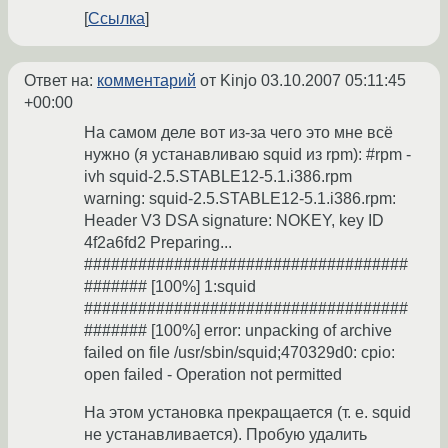
Ссылка
Ответ на:
комментарий
от Kinjo
03.10.2007 05:11:45
+00:00
На самом деле вот из-за чего это мне всё
нужно (я устанавливаю squid из rpm): #rpm -
ivh squid-2.5.STABLE12-5.1.i386.rpm
warning: squid-2.5.STABLE12-5.1.i386.rpm:
Header V3 DSA signature: NOKEY, key ID
4f2a6fd2 Preparing...
####################################
####### [100%] 1:squid
####################################
####### [100%] error: unpacking of archive
failed on file /usr/sbin/squid;470329d0: cpio:
open failed - Operation not permitted
На этом установка прекращается (т. е. squid
не устанавливается). Пробую удалить