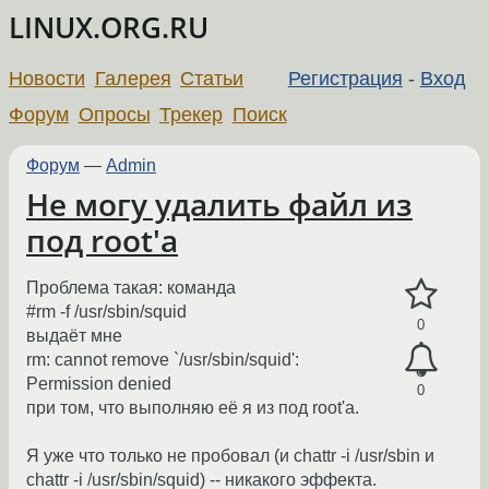
LINUX.ORG.RU
Новости
Галерея
Статьи
Регистрация
-
Вход
Форум
Опросы
Трекер
Поиск
Форум
—
Admin
Не могу удалить файл из
под root'а
Проблема такая: команда
#rm -f /usr/sbin/squid
0
выдаёт мне
rm: cannot remove `/usr/sbin/squid':
Permission denied
0
при том, что выполняю её я из под root'а.
Я уже что только не пробовал (и chattr -i /usr/sbin и
chattr -i /usr/sbin/squid) -- никакого эффекта.