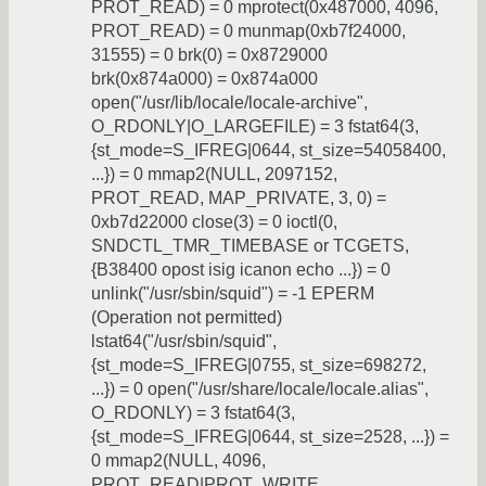
PROT_READ) = 0 mprotect(0x487000, 4096,
PROT_READ) = 0 munmap(0xb7f24000,
31555) = 0 brk(0) = 0x8729000
brk(0x874a000) = 0x874a000
open("/usr/lib/locale/locale-archive",
O_RDONLY|O_LARGEFILE) = 3 fstat64(3,
{st_mode=S_IFREG|0644, st_size=54058400,
...}) = 0 mmap2(NULL, 2097152,
PROT_READ, MAP_PRIVATE, 3, 0) =
0xb7d22000 close(3) = 0 ioctl(0,
SNDCTL_TMR_TIMEBASE or TCGETS,
{B38400 opost isig icanon echo ...}) = 0
unlink("/usr/sbin/squid") = -1 EPERM
(Operation not permitted)
lstat64("/usr/sbin/squid",
{st_mode=S_IFREG|0755, st_size=698272,
...}) = 0 open("/usr/share/locale/locale.alias",
O_RDONLY) = 3 fstat64(3,
{st_mode=S_IFREG|0644, st_size=2528, ...}) =
0 mmap2(NULL, 4096,
PROT_READ|PROT_WRITE,