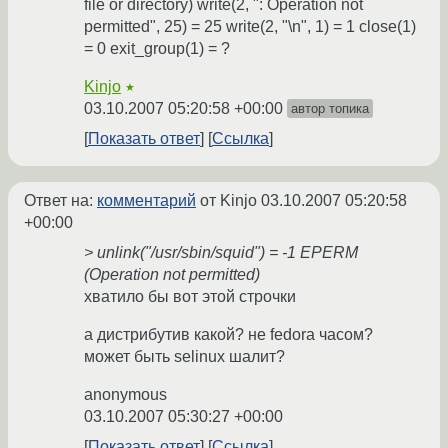
file or directory) write(2, ": Operation not
permitted", 25) = 25 write(2, "\n", 1) = 1 close(1)
= 0 exit_group(1) = ?
Kinjo
★
03.10.2007 05:20:58 +00:00
автор топика
Показать ответ
Ссылка
Ответ на:
комментарий
от Kinjo
03.10.2007 05:20:58
+00:00
> unlink("/usr/sbin/squid") = -1 EPERM
(Operation not permitted)
хватило бы вот этой строчки
а дистрибутив какой? не fedora часом?
может быть selinux шалит?
anonymous
03.10.2007 05:30:27 +00:00
Показать ответ
Ссылка