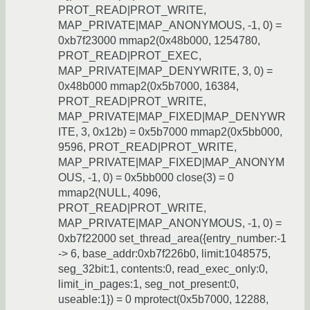
PROT_READ|PROT_WRITE,
MAP_PRIVATE|MAP_ANONYMOUS, -1, 0) =
0xb7f23000 mmap2(0x48b000, 1254780,
PROT_READ|PROT_EXEC,
MAP_PRIVATE|MAP_DENYWRITE, 3, 0) =
0x48b000 mmap2(0x5b7000, 16384,
PROT_READ|PROT_WRITE,
MAP_PRIVATE|MAP_FIXED|MAP_DENYWR
ITE, 3, 0x12b) = 0x5b7000 mmap2(0x5bb000,
9596, PROT_READ|PROT_WRITE,
MAP_PRIVATE|MAP_FIXED|MAP_ANONYM
OUS, -1, 0) = 0x5bb000 close(3) = 0
mmap2(NULL, 4096,
PROT_READ|PROT_WRITE,
MAP_PRIVATE|MAP_ANONYMOUS, -1, 0) =
0xb7f22000 set_thread_area({entry_number:-1
-> 6, base_addr:0xb7f226b0, limit:1048575,
seg_32bit:1, contents:0, read_exec_only:0,
limit_in_pages:1, seg_not_present:0,
useable:1}) = 0 mprotect(0x5b7000, 12288,