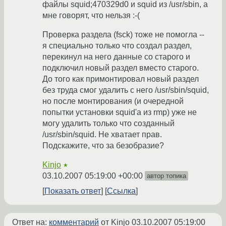
файлы squid;470329d0 и squid из /usr/sbin, а
мне говорят, что нельзя :-(
Проверка раздела (fsck) тоже не помогла --
я специально только что создал раздел,
перекинул на него данные со старого и
подключил новый раздел вместо старого.
До того как примонтировал новый раздел
без труда смог удалить с него /usr/sbin/squid,
но после монтирования (и очередной
попытки установки squid'а из rmp) уже не
могу удалить только что созданный
/usr/sbin/squid. Не хватает прав.
Подскажите, что за безобразие?
Kinjo
★
03.10.2007 05:19:00 +00:00
автор топика
Показать ответ
Ссылка
Ответ на:
комментарий
от Kinjo
03.10.2007 05:19:00