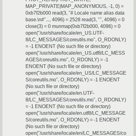
MAP_PRIVATE|MAP_ANONYMOUS, -1, 0) =
0xb7f2b000 read(3, "# Locale name alias data
base.\n#"..., 4096) = 2528 read(3, "", 4096) = 0
close(3) = 0 munmap(0xb7f2b000, 4096) = 0
open("/usr/share/locale/en_US.UTF-
8/LC_MESSAGES/coreutils.mo", O_RDONLY)
= -1 ENOENT (No such file or directory)
open("/usr/share/locale/en_US.utf8/LC_MESS
AGES/coreutils.mo", O_RDONLY) = -1
ENOENT (No such file or directory)
open("/usr/share/locale/en_US/LC_MESSAGE
S/coreutils.mo", O_RDONLY) = -1 ENOENT
(No such file or directory)
open("/usr/share/locale/en.UTF-
8/LC_MESSAGES/coreutils.mo", O_RDONLY)
= -1 ENOENT (No such file or directory)
open("/usr/share/locale/en.utf8/LC_MESSAGE
S/coreutils.mo", O_RDONLY) = -1 ENOENT
(No such file or directory)
open("/usr/share/locale/en/LC_MESSAGES/co