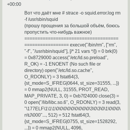
+00:00
Вот что даёт мне # strace -o squid.error.log rm
-f /usr/sbin/squid
(прошу прощения за большой объём, боюсь
пропустить что-нибудь важное)
====================================
================= execve("/bin/rm", ["rm",
"-f", "/usr/sbin/squid"], [/* 21 vars */]) = 0 brk(0)
= 0x8729000 access("/etc/ld.so.preload",
R_OK) = -1 ENOENT (No such file or
directory) open("/etc/ld.so.cache",
O_RDONLY) = 3 fstat64(3,
{st_mode=S_IFREG|0644, st_size=31555, ...})
= 0 mmap2(NULL, 31555, PROT_READ,
MAP_PRIVATE, 3, 0) = 0xb7f24000 close(3) =
0 open("/lib/libc.so.6", O_RDONLY) = 3 read(3,
"\177ELF\1\1\1\0\0\0\0\0\0\0\0\0\3\0\3\0\1\0\0\0\
n\tJ\000"..., 512) = 512 fstat64(3,
{st_mode=S_IFREG|0755, st_size=1528292,
...}) = 0 mmap2(NULL, 4096,