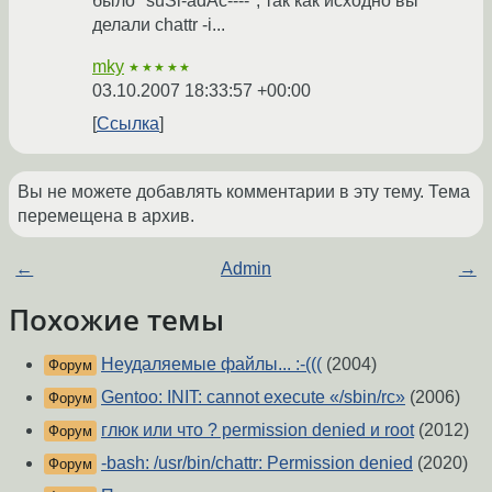
было "suSi-adAc----", так как исходно вы
делали chattr -i...
mky
★★★★★
03.10.2007 18:33:57 +00:00
Ссылка
Вы не можете добавлять комментарии в эту тему. Тема
перемещена в архив.
←
Admin
→
Похожие темы
Неудаляемые файлы... :-(((
(2004)
Форум
Gentoo: INIT: cannot execute «/sbin/rc»
(2006)
Форум
глюк или что ? permission denied и root
(2012)
Форум
-bash: /usr/bin/chattr: Permission denied
(2020)
Форум