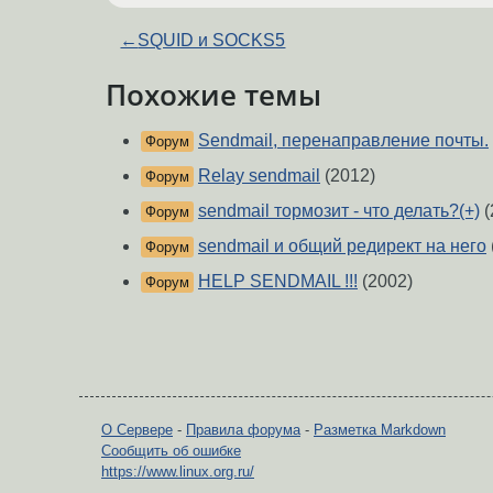
←
SQUID и SOCKS5
Похожие темы
Sendmail, перенаправление почты.
Форум
Relay sendmail
(2012)
Форум
sendmail тормозит - что делать?(+)
(
Форум
sendmail и общий редирект на него
Форум
HELP SENDMAIL !!!
(2002)
Форум
О Сервере
-
Правила форума
-
Разметка Markdown
Сообщить об ошибке
https://www.linux.org.ru/