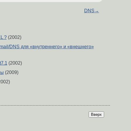
DNS
→
L ?
(2002)
dmail/DNS для «внутреннего» и «внешнего»
t7.1
(2002)
ны
(2009)
2002)
Вверх