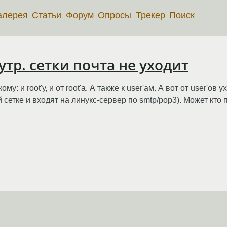
алерея
Статьи
Форум
Опросы
Трекер
Поиск
утр. сетки почта не уходит
у: и root'у, и от root'а. А также к user'ам. А вот от user'ов у
 сетке и входят на линукс-сервер по smtp/pop3). Может кто 