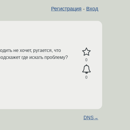
Регистрация
-
Вход
ходить не хочет, ругается, что
подскажет где искать проблему?
0
0
DNS
→