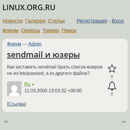
LINUX.ORG.RU
Новости
Галерея
Статьи
Регистрация
-
Вход
Форум
Опросы
Трекер
Поиск
Форум
—
Admin
sendmail и юзеры
Как заставить sendmail брать список юзеров
не из /ets/passwd, а из другого файла?
0
Ru
★
11.03.2000 13:03:32 +00:00
0
Ссылка
←
→