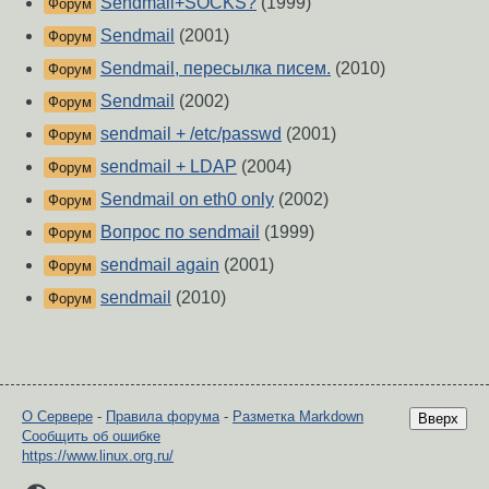
Sendmail+SOCKS?
(1999)
Форум
Sendmail
(2001)
Форум
Sendmail, пересылка писем.
(2010)
Форум
Sendmail
(2002)
Форум
sendmail + /etc/passwd
(2001)
Форум
sendmail + LDAP
(2004)
Форум
Sendmail on eth0 only
(2002)
Форум
Вопрос по sendmail
(1999)
Форум
sendmail again
(2001)
Форум
sendmail
(2010)
Форум
О Сервере
-
Правила форума
-
Разметка Markdown
Вверх
Сообщить об ошибке
https://www.linux.org.ru/