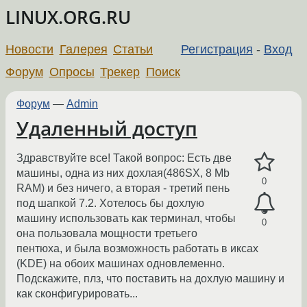
LINUX.ORG.RU
Новости
Галерея
Статьи
Регистрация
-
Вход
Форум
Опросы
Трекер
Поиск
Форум
—
Admin
Удаленный доступ
Здравствуйте все! Такой вопрос: Есть две
машины, одна из них дохлая(486SX, 8 Mb
0
RAM) и без ничего, а вторая - третий пень
под шапкой 7.2. Хотелось бы дохлую
машину использовать как терминал, чтобы
0
она пользовала мощности третьего
пентюха, и была возможность работать в иксах
(KDE) на обоих машинах одновлеменно.
Подскажите, плз, что поставить на дохлую машину и
как сконфигурировать...