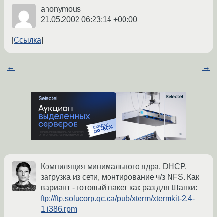
anonymous
21.05.2002 06:23:14 +00:00
Ссылка
←
→
Компиляция минимального ядра, DHCP,
загрузка из сети, монтирование ч/з NFS. Как
вариант - готовый пакет как раз для Шапки:
ftp://ftp.solucorp.qc.ca/pub/xterm/xtermkit-2.4-
1.i386.rpm