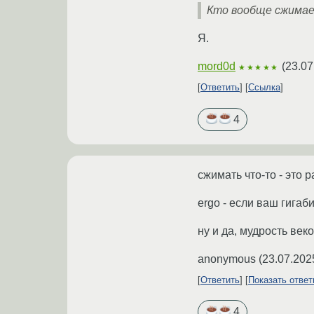
Кто вообще сжима
Я.
mord0d
(
23.07
★★★★★
Ответить
Ссылка
4
сжимать что-то - это 
ergo - если ваш гигаб
ну и да, мудрость ве
anonymous
(
23.07.202
Ответить
Показать отве
4