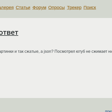
алерея
Статьи
Форум
Опросы
Трекер
Поиск
ответ
Картинки и так сжатые, а json? Посмотрел ютуб не сжимает 
лок