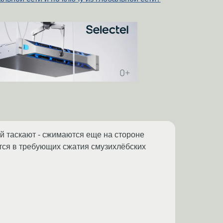
й таскают - сжимаются еще на стороне
тся в требующих сжатия смузихлёбских