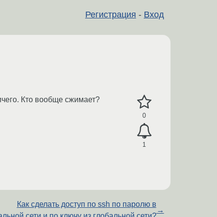
Регистрация
-
Вход
ничего. Кто вообще сжимает?
0
1
Как сделать доступ по ssh по паролю в
→
альной сети и по ключу из глобальной сети?