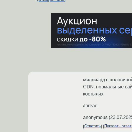
миллиард с половиной
CDN. нормальные сайт
костылях
/thread
anonymous
(
23.07.202
Ответить
Показать отве