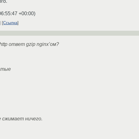
го.
06:55:47 +00:00
)
Ссылка
ttp ответ gzip nginx’ом?
атые
 сжимает ничего.