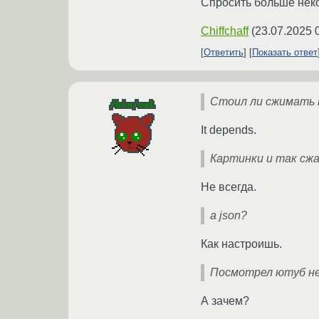
Спросить больше неко
Chiffchaff
(
23.07.2025 
Ответить
Показать ответ
Стоил ли сжимать h
It depends.
Картинки и так сж
Не всегда.
а json?
Как настроишь.
Посмотрел ютуб не
А зачем?