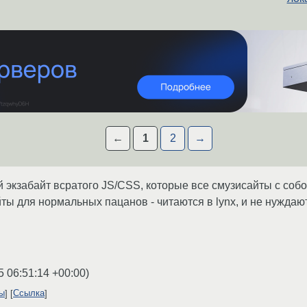
←
1
2
→
 экзабайт всратого JS/CSS, которые все смузисайты с собо
ы для нормальных пацанов - читаются в lynx, и не нуждаю
5 06:51:14 +00:00
)
ты
Ссылка