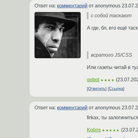
Ответ на:
комментарий
от anonymous
23.07.
с собой таскают
А где, бл, его ещё тас
всратого JS/CSS
Или газеты читай в т
gobot
(
23.07.20
★★★★
Ответить
Ссылка
Ответ на:
комментарий
от anonymous
23.07.
firkax, ты залогинитьс
Kolins
(
23.07.
★★★★★