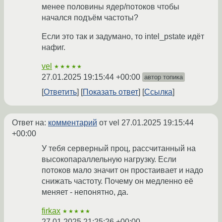
менее половины ядер/потоков чтобы
начался подъём частоты?
Если это так и задумано, то intel_pstate идёт
нафиг.
vel
★★★★★
27.01.2025 19:15:44 +00:00
автор топика
Ответить
Показать ответ
Ссылка
Ответ на:
комментарий
от vel
27.01.2025 19:15:44
+00:00
У тебя серверный проц, рассчитанный на
высокопараллельную нагрузку. Если
потоков мало значит он простаивает и надо
снижать частоту. Почему он медленно её
меняет - непонятно, да.
firkax
★★★★★
27.01.2025 21:25:26 +00:00