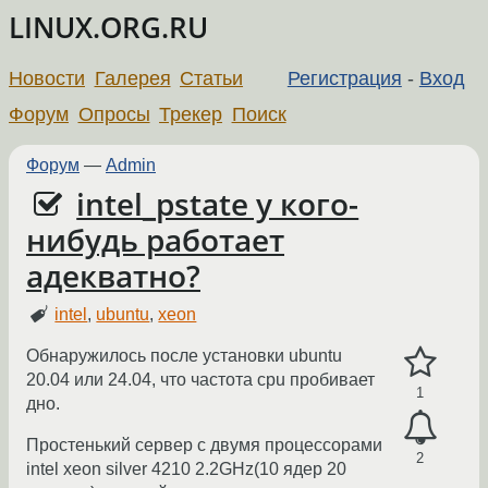
LINUX.ORG.RU
Новости
Галерея
Статьи
Регистрация
-
Вход
Форум
Опросы
Трекер
Поиск
Форум
—
Admin
intel_pstate у кого-
нибудь работает
адекватно?
intel
,
ubuntu
,
xeon
Обнаружилось после установки ubuntu
20.04 или 24.04, что частота cpu пробивает
1
дно.
Простенький сервер с двумя процессорами
2
intel xeon silver 4210 2.2GHz(10 ядер 20