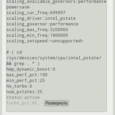
scaling_available_governors:performance 
powersave

scaling_cur_freq:699997

scaling_driver:intel_pstate

scaling_governor:performance

scaling_max_freq:3200000

scaling_min_freq:1800000

scaling_setspeed:<unsupported>

# ( cd 
/sys/devices/system/cpu/intel_pstate/ 
&& grep . * )

hwp_dynamic_boost:0

max_perf_pct:100

min_perf_pct:25

no_turbo:0

num_pstates:25

status:active

turbo_pct:45

Развернуть