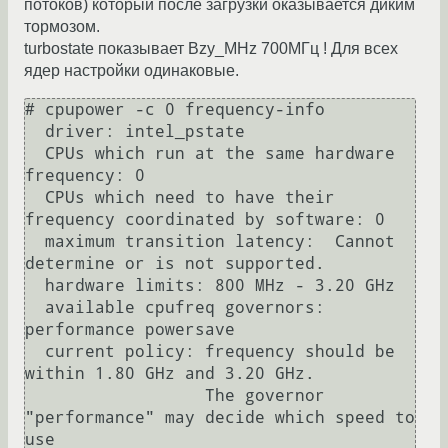
потоков) который после загрузки оказывается диким
тормозом.
turbostate показывает Bzy_MHz 700МГц ! Для всех
ядер настройки одинаковые.
# cpupower -c 0 frequency-info 

  driver: intel_pstate

  CPUs which run at the same hardware 
frequency: 0

  CPUs which need to have their 
frequency coordinated by software: 0

  maximum transition latency:  Cannot 
determine or is not supported.

  hardware limits: 800 MHz - 3.20 GHz

  available cpufreq governors: 
performance powersave

  current policy: frequency should be 
within 1.80 GHz and 3.20 GHz.

                  The governor 
"performance" may decide which speed to 
use
