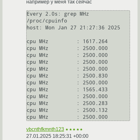
например у меня так сейчас
Every 2.0s: grep MHz 
/proc/cpuinfo                                   
host: Mon Jan 27 21:27:36 2025

cpu MHz         : 1617.264

cpu MHz         : 2500.000

cpu MHz         : 2500.000

cpu MHz         : 2500.000

cpu MHz         : 2500.000

cpu MHz         : 2500.830

cpu MHz         : 2500.000

cpu MHz         : 1565.433

cpu MHz         : 2500.000

cpu MHz         : 2500.283

cpu MHz         : 2500.132

vbcnthfkmnth123
★★★★★
27.01.2025 18:25:31 +00:00