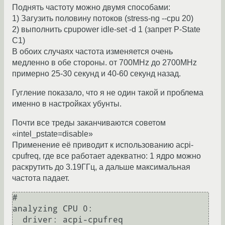
Поднять частоту можно двумя способами:
1) Загузить половину потоков (stress-ng --cpu 20)
2) выполнить cpupower idle-set -d 1 (запрет P-State
С1)
В обоих случаях частота изменяется очень
медленно в обе стороны. от 700MHz до 2700MHz
примерно 25-30 секунд и 40-60 секунд назад.
Гугление показало, что я не один такой и проблема
именно в настройках убунты.
Почти все треды заканчиваются советом
«intel_pstate=disable»
Применение её приводит к использованию acpi-
cpufreq, где все работает адекватно: 1 ядро можно
раскрутить до 3.19ГГц, а дальше максимальная
частота падает.
# 

analyzing CPU 0:

  driver: acpi-cpufreq
