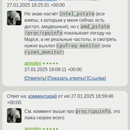
27.01.2025 18:25:31 +00:00
intel_pstate
Не знаю насчёт
(все
компы, к которым у меня сейчас есть
amd_pstate
доступ, амудешные), но с
/proc/cpuinfo
показывает погоду на
Марсе, а не реальные частоты, и смотреть
cpufreq monitor
нужно выхлоп
(или
ryzen_monitor
)
annulen
★★★★★
27.01.2025 19:09:11 +00:00
Ответить
Показать ответы
Ссылка
Ответ на:
комментарий
от vel
27.01.2025 18:59:46
+00:00
proc/cpuinfo
См. коммент выше про
, это
лажа скорее всего
annulen
★★★★★