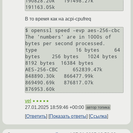
190828.20k   191498.27k   
В то время как на acpi-cpufreq
$ openssl speed -evp aes-256-cbc

The 'numbers' are in 1000s of 
bytes per second processed.

type             16 bytes     64 
bytes    256 bytes   1024 bytes   
8192 bytes  16384 bytes

AES-256-CBC     652839.47k   
848890.30k   866477.99k   
869490.69k   876817.07k   
vel
★★★★★
27.01.2025 18:59:46 +00:00
автор топика
Ответить
Показать ответы
Ссылка