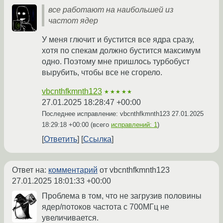
все работают на наибольшей из
частот ядер
У меня глючит и бустится все ядра сразу,
хотя по спекам должно бустится максимум
одно. Поэтому мне пришлось турбобуст
вырубить, чтобы все не сгорело.
vbcnthfkmnth123
★★★★★
27.01.2025 18:28:47 +00:00
Последнее исправление: vbcnthfkmnth123
27.01.2025
18:29:18 +00:00
(всего
исправлений: 1
)
Ответить
Ссылка
Ответ на:
комментарий
от vbcnthfkmnth123
27.01.2025 18:01:33 +00:00
Проблема в том, что не загрузив половины
ядер/потоков частота с 700МГц не
увеличивается.