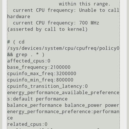
                  within this range.

  current CPU frequency: Unable to call 
hardware

  current CPU frequency: 700 MHz 
(asserted by call to kernel)

# ( cd 
/sys/devices/system/cpu/cpufreq/policy0 
&& grep . * )

affected_cpus:0

base_frequency:2100000

cpuinfo_max_freq:3200000

cpuinfo_min_freq:800000

cpuinfo_transition_latency:0

energy_performance_available_preference
s:default performance 
balance_performance balance_power power 

energy_performance_preference:performan
ce

related_cpus:0
