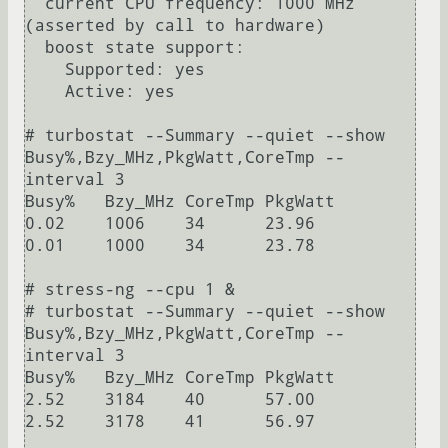
  current CPU frequency: 1000 MHz 
(asserted by call to hardware)

  boost state support:

    Supported: yes

    Active: yes

# turbostat --Summary --quiet --show 
Busy%,Bzy_MHz,PkgWatt,CoreTmp --
interval 3

Busy%	Bzy_MHz	CoreTmp	PkgWatt

0.02	1006	34	23.96

0.01	1000	34	23.78

# stress-ng --cpu 1 &

# turbostat --Summary --quiet --show 
Busy%,Bzy_MHz,PkgWatt,CoreTmp --
interval 3

Busy%	Bzy_MHz	CoreTmp	PkgWatt

2.52	3184	40	57.00

2.52	3178	41	56.97
