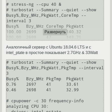
# stress-ng --cpu 40 &

# turbostat --Summary --quiet --show 
Busy%,Bzy_MHz,PkgWatt,CoreTmp --
interval 3

Busy%	Bzy_MHz	CoreTmp	PkgWatt

100.00	2699	46	140.32

Развернуть
Аналогичный сервер с Ubuntu 18.04.6 LTS и с
intel_ptate в простое показывает 2.7GHz & 33Watt
# turbostat --Summary --quiet --show 
Busy%,Bzy_MHz,PkgWatt,PkgTmp --interval 
3

Busy%	Bzy_MHz	PkgTmp	PkgWatt

0.76	2697	41	33.61

0.46	2698	41	32.99

# cpupower -c 30 frequency-info

analyzing CPU 30:

  driver: intel_pstate
