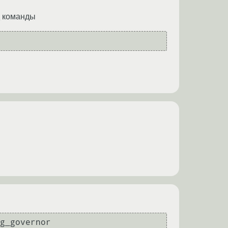
д команды
g_governor
