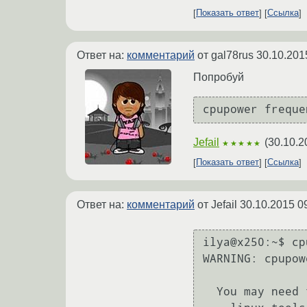
Показать ответ
Ссылка
Ответ на:
комментарий
от gal78rus
30.10.201
Попробуй
Jefail
(
30.10.2
★★★★★
Показать ответ
Ссылка
Ответ на:
комментарий
от Jefail
30.10.2015 0
ilya@x250:~$ cp
WARNING: cpupow
  You may need to install the following packages for this specific kernel:
