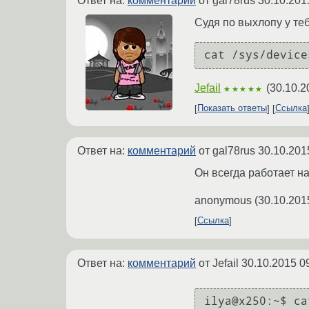
Ответ на:
комментарий
от gal78rus
30.10.201
Судя по выхлопу у те
Jefail
(
30.10.2
★★★★★
Показать ответы
Ссылка
Ответ на:
комментарий
от gal78rus
30.10.201
Он всегда работает на
anonymous
(
30.10.201
Ссылка
Ответ на:
комментарий
от Jefail
30.10.2015 0
ilya@x250:~$ ca