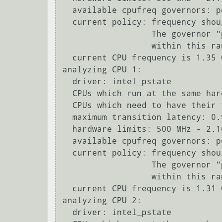
  available cpufreq governors: performance, powersave

  current policy: frequency should be within 500 MHz and 2.10 GHz.

                  The governor "powersave" may decide which speed to use

                  within this range.

  current CPU frequency is 1.35 GHz.

analyzing CPU 1:

  driver: intel_pstate

  CPUs which run at the same hardware frequency: 1

  CPUs which need to have their frequency coordinated by software: 1

  maximum transition latency: 0.97 ms.

  hardware limits: 500 MHz - 2.10 GHz

  available cpufreq governors: performance, powersave

  current policy: frequency should be within 500 MHz and 2.10 GHz.

                  The governor "powersave" may decide which speed to use

                  within this range.

  current CPU frequency is 1.31 GHz.

analyzing CPU 2:

  driver: intel_pstate
