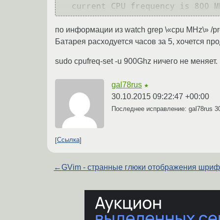
по информации из watch grep \«cpu MHz\» /p
Батарея расходуется часов за 5, хочется пр
sudo cpufreq-set -u 900Ghz ничего не меняет.
gal78rus
★
30.10.2015 09:22:47 +00:00
Последнее исправление: gal78rus
3
Ссылка
←
GVim - странные глюки отображения шри