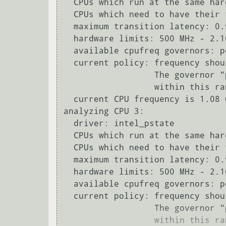
  CPUs which run at the same hardware frequency: 2

  CPUs which need to have their frequency coordinated by software: 2

  maximum transition latency: 0.97 ms.

  hardware limits: 500 MHz - 2.10 GHz

  available cpufreq governors: performance, powersave

  current policy: frequency should be within 500 MHz and 2.10 GHz.

                  The governor "powersave" may decide which speed to use

                  within this range.

  current CPU frequency is 1.08 GHz.

analyzing CPU 3:

  driver: intel_pstate

  CPUs which run at the same hardware frequency: 3

  CPUs which need to have their frequency coordinated by software: 3

  maximum transition latency: 0.97 ms.

  hardware limits: 500 MHz - 2.10 GHz

  available cpufreq governors: performance, powersave

  current policy: frequency should be within 500 MHz and 2.10 GHz.

                  The governor "powersave" may decide which speed to use

                  within this range.
