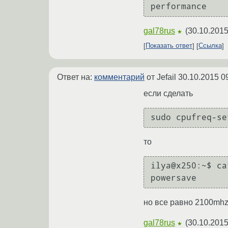
gal78rus
(
30.10.2015
★
Показать ответ
Ссылка
Ответ на:
комментарий
от Jefail
30.10.2015 0
если сделать
то
ilya@x250:~$ ca
но все равно 2100mh
gal78rus
(
30.10.2015
★