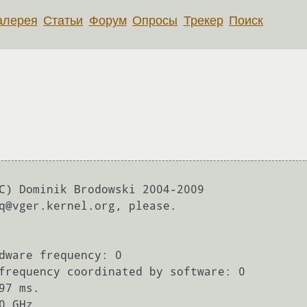
алерея
Статьи
Форум
Опросы
Трекер
Поиск
C) Dominik Brodowski 2004-2009

q@vger.kernel.org, please.
