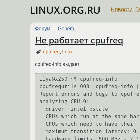
LINUX.ORG.RU
Новости
Г
Форум
—
General
Не работает cpufreq
cpufreq
,
linux
cpufreq-info выдает
ilya@x250:~$ cpufreq-info

cpufrequtils 008: cpufreq-info (
Report errors and bugs to cpufre
analyzing CPU 0:

  driver: intel_pstate

  CPUs which run at the same hardware frequency: 0

  CPUs which need to have their frequency coordinated by software: 0

  maximum transition latency: 0.97 ms.

  hardware limits: 500 MHz - 2.10 GHz
