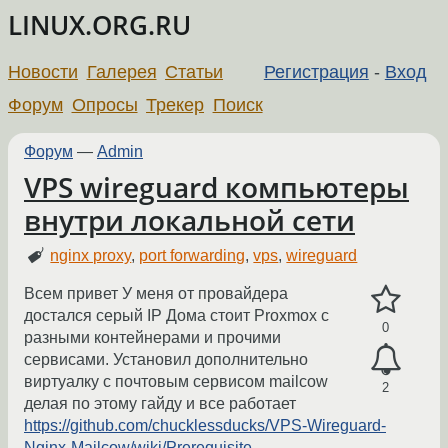
LINUX.ORG.RU
Новости
Галерея
Статьи
Регистрация
-
Вход
Форум
Опросы
Трекер
Поиск
Форум
—
Admin
VPS wireguard компьютеры
внутри локальной сети
nginx proxy
,
port forwarding
,
vps
,
wireguard
Всем привет У меня от провайдера
достался серый IP Дома стоит Proxmox с
0
разными контейнерами и прочими
сервисами. Установил дополнительно
виртуалку с почтовым сервисом mailcow
2
делая по этому гайду и все работает
https://github.com/chucklessducks/VPS-Wireguard-
Nginx-Mailcow/wiki/Prerequisite