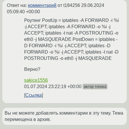
Ответ на:
комментарий
от t184256
29.06.2024
05:09:40 +00:00
Роутинг PostUp = iptables -A FORWARD -i %i
-j ACCEPT; iptables -A FORWARD -o %i -j
ACCEPT; iptables -t nat -A POSTROUTING -o
eth0 -j MASQUERADE PostDown = iptables -
D FORWARD -i %i -j ACCEPT; iptables -D
FORWARD -o %i -j ACCEPT; iptables -t nat -D
POSTROUTING -o eth0 -j MASQUERADE
Верно?
sakice1556
01.07.2024 23:22:19 +00:00
автор топика
Ссылка
Вы не можете добавлять комментарии в эту тему. Тема
перемещена в архив.