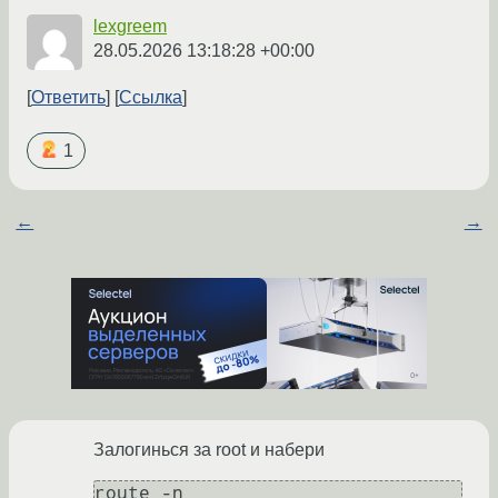
lexgreem
28.05.2026 13:18:28 +00:00
Ответить
Ссылка
1
←
→
Залогинься за root и набери
route -n