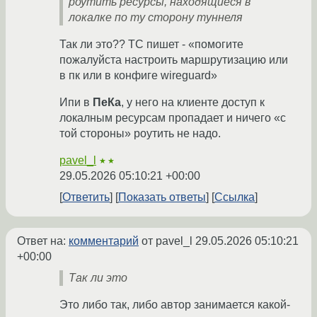
роутить ресурсы, находящиеся в
локалке по ту сторону туннеля
Так ли это?? ТС пишет - «помогите
пожалуйста настроить маршрутизацию или
в пк или в конфиге wireguard»
Ипи в
ПеКа
, у него на клиенте доступ к
локалным ресурсам пропадает и ничего «с
той стороны» роутить не надо.
pavel_l
★★
29.05.2026 05:10:21 +00:00
Ответить
Показать ответы
Ссылка
Ответ на:
комментарий
от pavel_l
29.05.2026 05:10:21
+00:00
Так ли это
Это либо так, либо автор занимается какой-