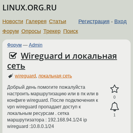
LINUX.ORG.RU
Новости
Галерея
Статьи
Регистрация
-
Вход
Форум
Опросы
Трекер
Поиск
Форум
—
Admin
Wireguard и локальная
сеть
wireguard
,
локальная сеть
Добрый день помогите пожалуйста
настроить маршрутизацию или в пк или в
0
конфиге wireguard. После подключения к
vpn wireguard пропадает доступ к
локальным ресурсам . сетка
1
маршрутизатора : 192.168.94.1/24 ip
wireguard :10.8.0.1/24