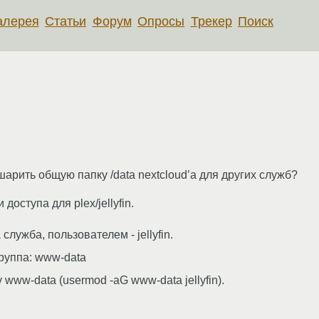
алерея
Статьи
Форум
Опросы
Трекер
Поиск
арить общую папку /data nextcloud’a для других служб?
оступа для plex/jellyfin.
лужба, пользователем - jellyfin.
группа: www-data
 www-data (usermod -aG www-data jellyfin).