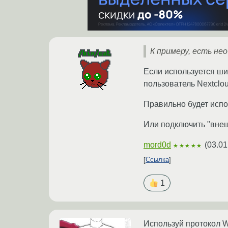
К примеру, есть нео
Если используется ш
пользователь Nextclou
Правильно будет испо
Или подключить "внеш
mord0d
(
03.01
★★★★★
Ссылка
1
Используй протокол W