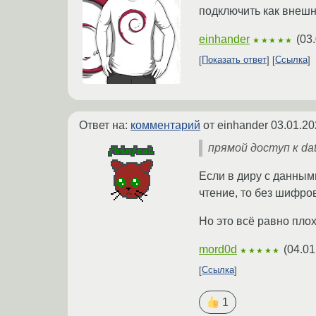
подключить как внешн
einhander
(
03.
★★★★★
Показать ответ
Ссылка
Ответ на:
комментарий
от einhander
03.01.20
прямой доступ к da
Если в диру с данным
чтение, то без шифро
Но это всё равно плох
mord0d
(
04.01
★★★★★
Ссылка
1