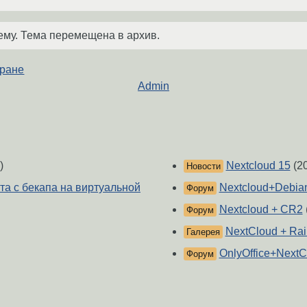
ему. Тема перемещена в архив.
кране
Admin
)
Nextcloud 15
(2
Новости
та с бекапа на виртуальной
Nextcloud+Debia
Форум
Nextcloud + CR2
Форум
NextCloud + Ra
Галерея
OnlyOffice+NextC
Форум