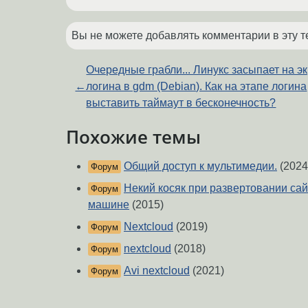
Вы не можете добавлять комментарии в эту т
Очередные грабли... Линукс засыпает на э
←
логина в gdm (Debian). Как на этапе логина
выставить таймаут в бесконечность?
Похожие темы
Общий доступ к мультимедии.
(2024
Форум
Некий косяк при развертовании сай
Форум
машине
(2015)
Nextcloud
(2019)
Форум
nextcloud
(2018)
Форум
Avi nextcloud
(2021)
Форум