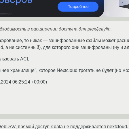
бходимость в расширении доступа для plex/jellyfin.
ифрование, то никак — зашифрованные файлы может расши
d, а не системный), для которого они зашифрованы (ну и ад
льзовать ACL.
нее хранилище", которое Nextcloud трогать не будет (но м
.2024 06:25:24 +00:00
)
ebDAV, прямой доступ к data не поддерживается nextcloud