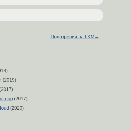
Подозрения на LKM
→
018)
n
(2019)
(2017)
inLoop
(2017)
loud
(2020)