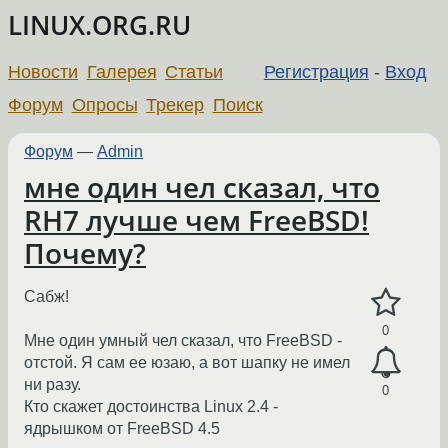
LINUX.ORG.RU
Новости
Галерея
Статьи
Регистрация
-
Вход
Форум
Опросы
Трекер
Поиск
Форум
—
Admin
мне один чел сказал, что
RH7 лучше чем FreeBSD!
Почему?
Сабж!
0
Мне один умный чел сказал, что FreeBSD -
отстой. Я сам ее юзаю, а вот шапку не имел
ни разу.
0
Кто скажет достоинства Linux 2.4 -
ядрышком от FreeBSD 4.5