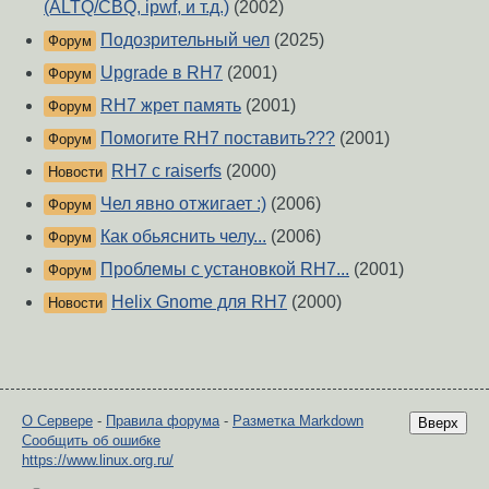
(ALTQ/CBQ, ipwf, и т.д.)
(2002)
Подозрительный чел
(2025)
Форум
Upgrade в RH7
(2001)
Форум
RH7 жрет память
(2001)
Форум
Помогите RH7 поставить???
(2001)
Форум
RH7 с raiserfs
(2000)
Новости
Чел явно отжигает :)
(2006)
Форум
Как обьяснить челу...
(2006)
Форум
Проблемы с установкой RH7...
(2001)
Форум
Helix Gnome для RH7
(2000)
Новости
О Сервере
-
Правила форума
-
Разметка Markdown
Вверх
Сообщить об ошибке
https://www.linux.org.ru/