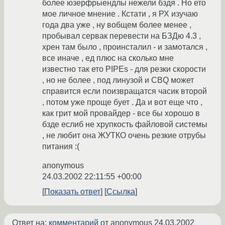
более юзерфрыендлы нежели бздя . Но ето
мое личное мнение . Кстати , я РХ изучаю
года два уже , ну вобщем более менее ,
пробывал сервак перевести на БЗДю 4.3 ,
хрен там было , проинсталил - и замотался ,
все иначе , ед плюс на сколько мне
известно так ето PIPEs - для резки скорости
, но не более , под линузой и CBQ может
справится если поизвращатся часик второй
, потом уже проще бует . Да и вот еще что ,
как грит мой провайдер - все бы хорошо в
бзде еслиб не хрупкость файловой системы
, не любит она ЖУТКО очень резкие отрубы
питания :(
anonymous
24.03.2002 22:11:55 +00:00
Показать ответ
Ссылка
Ответ на:
комментарий
от anonymous
24.03.2002