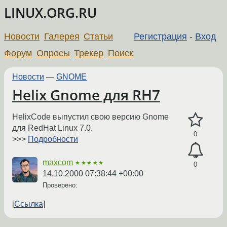
LINUX.ORG.RU
Новости
Галерея
Статьи
Регистрация
-
Вход
Форум
Опросы
Трекер
Поиск
Новости
—
GNOME
Helix Gnome для RH7
HelixCode выпустил свою версию Gnome
для RedHat Linux 7.0.
0
>>>
Подробности
maxcom
★★★★★
0
14.10.2000 07:38:44 +00:00
Проверено:
Ссылка