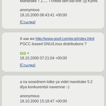
Mandrake 7.1.....' i chtoto tam dal'she :))) Kyros
anonymous
18.10.2000 06:43:41 +00:00
Ссылка
А как же
http://www.goof.com/pcg/index.html
PGCC-based GNU/Linux distributions ?
exp
★
18.10.2000 07:21:04 +00:00
Ссылка
a na sosednem lotke ya videl mandrake 5.2
dlya konkurentsii navernoe :-)
anonymous
18.10.2000 15:18:47 +00:00