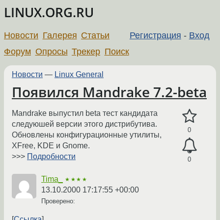
LINUX.ORG.RU
Новости
Галерея
Статьи
Регистрация
-
Вход
Форум
Опросы
Трекер
Поиск
Новости
—
Linux General
Появился Mandrake 7.2-beta
Mandrake выпустил beta тест кандидата
следуюшей версии этого дистрибутива.
0
Обновлены конфигурационные утилиты,
XFree, KDE и Gnome.
>>>
Подробности
0
Tima_
★★★★
13.10.2000 17:17:55 +00:00
Проверено:
Ссылка