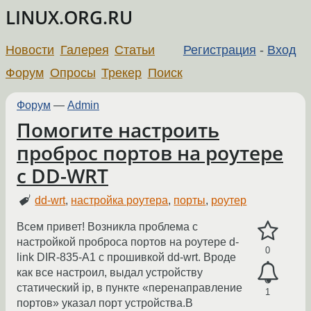
LINUX.ORG.RU
Новости
Галерея
Статьи
Регистрация
-
Вход
Форум
Опросы
Трекер
Поиск
Форум
—
Admin
Помогите настроить
проброс портов на роутере
с DD-WRT
dd-wrt
,
настройка роутера
,
порты
,
роутер
Всем привет! Возникла проблема с
настройкой проброса портов на роутере d-
0
link DIR-835-A1 с прошивкой dd-wrt. Вроде
как все настроил, выдал устройству
статический ip, в пункте «перенаправление
1
портов» указал порт устройства.В