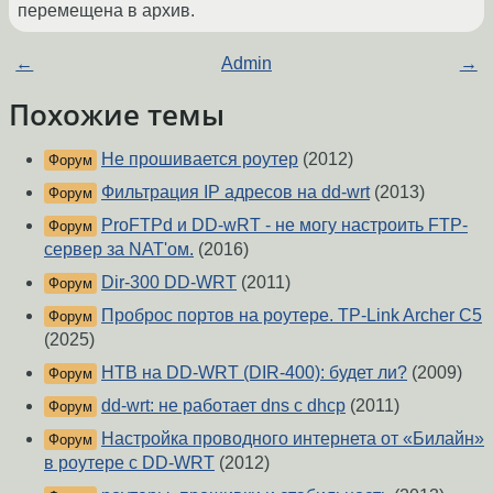
перемещена в архив.
←
Admin
→
Похожие темы
Не прошивается роутер
(2012)
Форум
Фильтрация IP адресов на dd-wrt
(2013)
Форум
ProFTPd и DD-wRT - не могу настроить FTP-
Форум
сервер за NAT'ом.
(2016)
Dir-300 DD-WRT
(2011)
Форум
Проброс портов на роутере. TP-Link Archer C5
Форум
(2025)
HTB на DD-WRT (DIR-400): будет ли?
(2009)
Форум
dd-wrt: не работает dns с dhcp
(2011)
Форум
Настройка проводного интернета от «Билайн»
Форум
в роутере с DD-WRT
(2012)