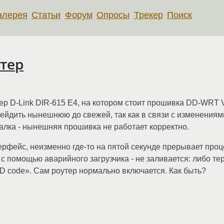
алерея
Статьи
Форум
Опросы
Трекер
Поиск
тер
утер D-Link DIR-615 E4, на котором стоит прошивка DD-WRT 
йдить нынешнюю до свежей, так как в связи с изменениями
калка - нынешняя прошивка не работает корректно.
рфейс, неизменно где-то на пятой секунде прерывает про
 с помощью аварийного загрузчика - не заливается: либо те
ID code». Сам роутер нормально включается. Как быть?