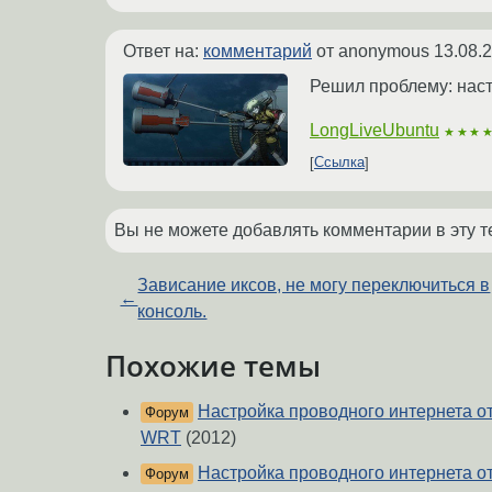
Ответ на:
комментарий
от anonymous
13.08.
Решил проблему: наст
LongLiveUbuntu
★★★
Ссылка
Вы не можете добавлять комментарии в эту т
Зависание иксов, не могу переключиться в
←
консоль.
Похожие темы
Настройка проводного интернета от
Форум
WRT
(2012)
Настройка проводного интернета от
Форум