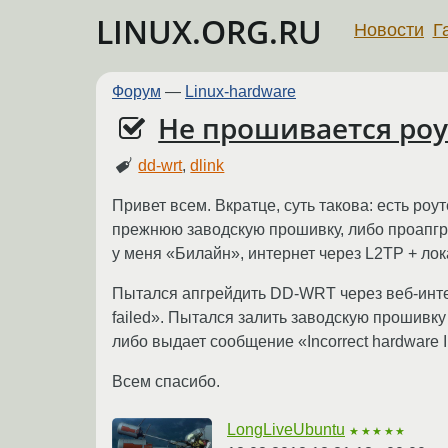
LINUX.ORG.RU
Новости
Г
Форум
—
Linux-hardware
Не прошивается роу
dd-wrt
,
dlink
Привет всем. Вкратце, суть такова: есть ро
прежнюю заводскую прошивку, либо проапгре
у меня «Билайн», интернет через L2TP + ло
Пытался апгрейдить DD-WRT через веб-инте
failed». Пытался залить заводскую прошивку
либо выдает сообщение «Incorrect hardware 
Всем спасибо.
LongLiveUbuntu
★★★★★