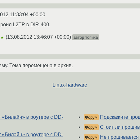
2012 11:33:04 +00:00
роил L2TP в DIR-400.
(
13.08.2012 13:46:07 +00:00
)
автор топика
★★
ему. Тема перемещена в архив.
Linux-hardware
 «Билайн» в роутере с DD-
Подскажите про
Форум
Cтоит ли проши
Форум
 «Билайн» в роутере с DD-
Не прошивается 
Форум