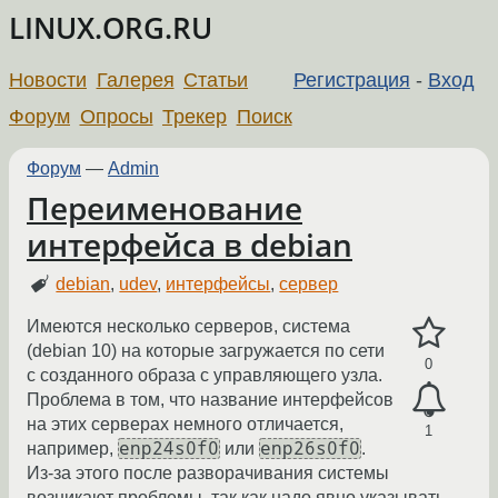
LINUX.ORG.RU
Новости
Галерея
Статьи
Регистрация
-
Вход
Форум
Опросы
Трекер
Поиск
Форум
—
Admin
Переименование
интерфейса в debian
debian
,
udev
,
интерфейсы
,
сервер
Имеются несколько серверов, система
(debian 10) на которые загружается по сети
0
с созданного образа с управляющего узла.
Проблема в том, что название интерфейсов
на этих серверах немного отличается,
1
enp24s0f0
enp26s0f0
например,
или
.
Из-за этого после разворачивания системы
возникают проблемы, так как надо явно указывать