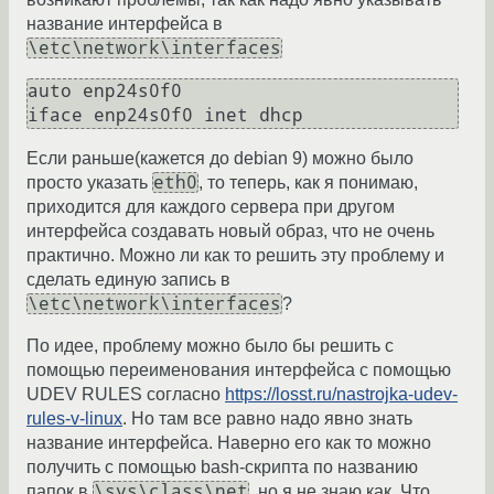
название интерфейса в
\etc\network\interfaces
auto enp24s0f0

Если раньше(кажется до debian 9) можно было
eth0
просто указать
, то теперь, как я понимаю,
приходится для каждого сервера при другом
интерфейса создавать новый образ, что не очень
практично. Можно ли как то решить эту проблему и
сделать единую запись в
\etc\network\interfaces
?
По идее, проблему можно было бы решить с
помощью переименования интерфейса с помощью
UDEV RULES согласно
https://losst.ru/nastrojka-udev-
rules-v-linux
. Но там все равно надо явно знать
название интерфейса. Наверно его как то можно
получить с помощью bash-скрипта по названию
\sys\class\net
папок в
, но я не знаю как. Что