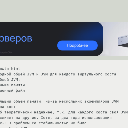
owto.html

одной общей JVM и JVM для каждого виртульного хоста

бщей JVM:

б теоретически надежнее, т.к. для каждого хоста своя JVM

влияет на другие. Хотя, за два года использования 

x-3.3 проблем со стабильностью не было.
