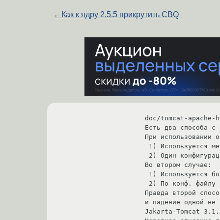
←
Как к ядру 2.5.5 прикрутить CBQ
doc/tomcat-apache-h
Есть два способа с 
При использовании о
 1) Используется меньше памяти

 2) Один конфигурационный файл

Во втором случае:

 1) Используется больший объем памяти, из-за нескольких экземпляров JVM

 2) По конф. файлу на хост

Правда второй спосо
и падение одной не 
Jakarta-Tomcat 3.1.