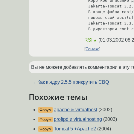
Короткое описание д
Jakarta-Tomcat 3.2.x
В конце файла conf/
пишешь свой хост(ы).
Jakarta-Tomcat 3.3.x
RSI
(
01.03.2002 08:
★
Ссылка
Вы не можете добавлять комментарии в эту т
←
Как к ядру 2.5.5 прикрутить CBQ
Похожие темы
apache & virtualhost
(2002)
Форум
proftpd и virtualhosting
(2003)
Форум
Tomcat 5 +Apache2
(2004)
Форум