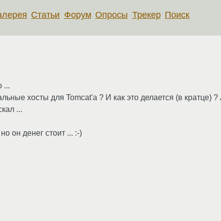
алерея
Статьи
Форум
Опросы
Трекер
Поиск
...
ые хосты для Tomcat'а ? И как это делается (в кратце) ? А
кал ...
о он денег стоит ... :-)