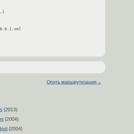
1 

Опять маршрутизация
→
's
(2013)
es
(2004)
Host
(2004)