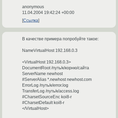
anonymous
11.04.2004 19:42:24 +00:00
Ссылка
В качестве примера попробуйте такое:
NameVirtualHost 192.168.0.3
<VirtualHost 192.168.0.3>
DocumentRoot /путь/к/корню/сайта
ServerName newhost
#ServerAlias *.newhost newhost.com
ErrorLog /путь/к/error.log
TransferLog /путь/к/access.log
#CharsetSourceEnc koi8-r
#CharsetDefault koi8-r
</VirtualHost>