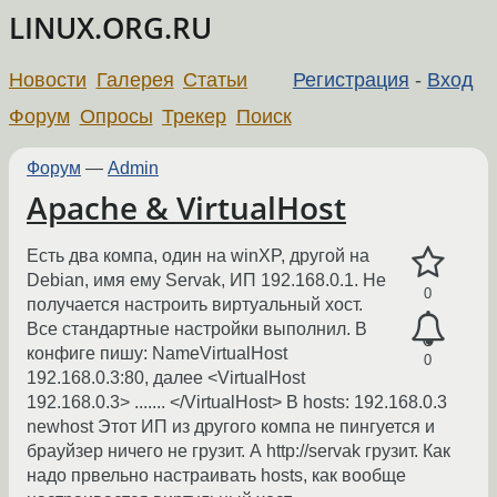
LINUX.ORG.RU
Новости
Галерея
Статьи
Регистрация
-
Вход
Форум
Опросы
Трекер
Поиск
Форум
—
Admin
Apache & VirtualHost
Есть два компа, один на winXP, другой на
Debian, имя ему Servak, ИП 192.168.0.1. Не
0
получается настроить виртуальный хост.
Все стандартные настройки выполнил. В
конфиге пишу: NameVirtualHost
0
192.168.0.3:80, далее <VirtualHost
192.168.0.3> ....... </VirtualHost> В hosts: 192.168.0.3
newhost Этот ИП из другого компа не пингуется и
брауйзер ничего не грузит. А http://servak грузит. Как
надо првельно настраивать hosts, как вообще