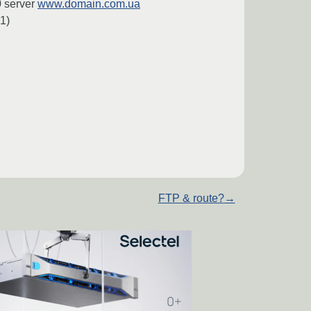
0 server
www.domain.com.ua
1)
FTP & route?
→