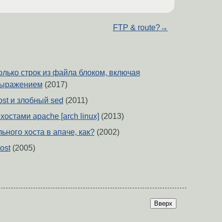
FTP & route?
→
олько строк из файла блоком, включая
выражением
(2017)
ost и злобный sed
(2011)
хостами apache [arch linux]
(2013)
ьного хоста в апаче, как?
(2002)
ost
(2005)
Вверх