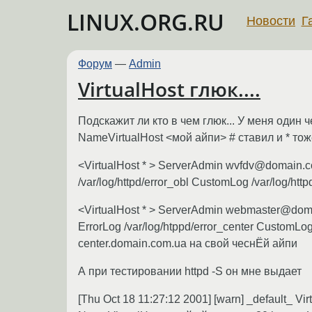
LINUX.ORG.RU
Новости
Г
Форум
—
Admin
VirtualHost глюк....
Подскажит ли кто в чем глюк... У меня один ч
NameVirtualHost <мой айпи> # ставил и * то
<VirtualHost * > ServerAdmin wvfdv@domain.
/var/log/httpd/error_obl CustomLog /var/log/ht
<VirtualHost * > ServerAdmin webmaster@dom
ErrorLog /var/log/htppd/error_center CustomL
center.domain.com.ua на свой чеснЁй айпи
А при тестировании httpd -S он мне выдает
[Thu Oct 18 11:27:12 2001] [warn] _default_ Vir