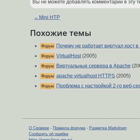
Вы не можете добавлять комментарии в эту т
←
Mini HTP
Похожие темы
Почему не работает виртуал хост в
Форум
VirtualHost
(2005)
Форум
Виртуальные сервера в Apache
(20
Форум
apache virtualhost HTTPS
(2005)
Форум
Проблема с настройкой 2-го веб-се
Форум
О Сервере
-
Правила форума
-
Разметка Markdown
Сообщить об ошибке
https://www.linux.org.ru/