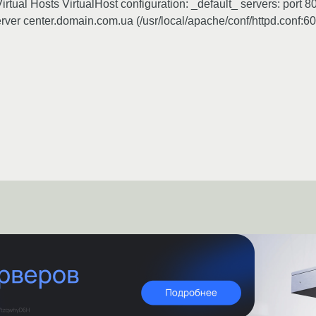
al Hosts VirtualHost configuration: _default_ servers: port 8
erver center.domain.com.ua (/usr/local/apache/conf/httpd.conf:60