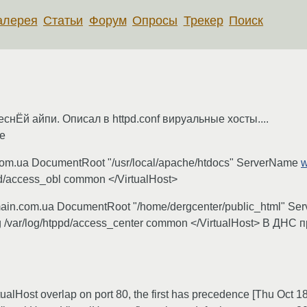
алерея
Статьи
Форум
Опросы
Трекер
Поиск
еснЁй айпи. Описал в httpd.conf вируальные хосты....
же
com.ua DocumentRoot "/usr/local/apache/htdocs" ServerName
w
tpd/access_obl common </VirtualHost>
ain.com.ua DocumentRoot "/home/dergcenter/public_html" Se
og /var/log/htppd/access_center common </VirtualHost> В ДН
tualHost overlap on port 80, the first has precedence [Thu Oct 1