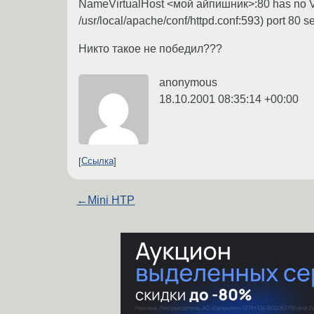
NameVirtualHost <мой айпишник>:80 has no Virtu
/usr/local/apache/conf/httpd.conf:593) port 80 s
Никто такое не победил???
anonymous
18.10.2001 08:35:14 +00:00
Ссылка
←
Mini HTP