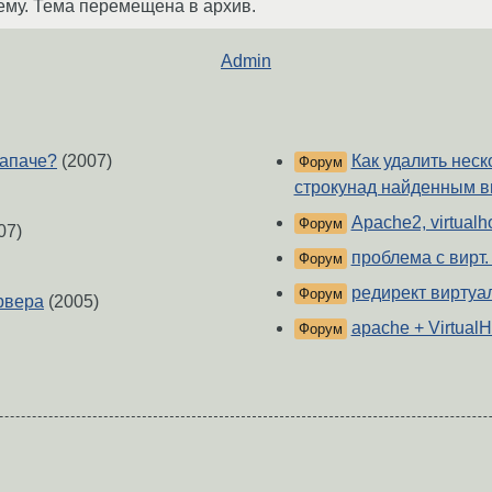
ему. Тема перемещена в архив.
Admin
 апаче?
(2007)
Как удалить неск
Форум
строкунад найденным 
Apache2, virtualh
Форум
07)
проблема с вирт. 
Форум
редирект виртуал
Форум
рвера
(2005)
apache + VirtualH
Форум