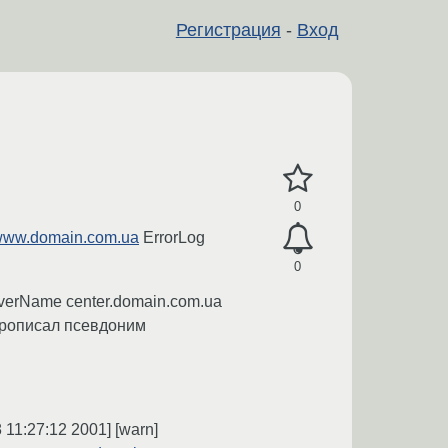
Регистрация
-
Вход
0
ww.domain.com.ua
ErrorLog
0
rverName center.domain.com.ua
С прописал псевдоним
8 11:27:12 2001] [warn]