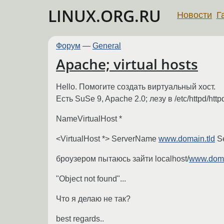
LINUX.ORG.RU
Новости
Г
Форум
—
General
Apache; virtual hosts
Hello. Помогите создать виртуальный хост.
Есть SuSe 9, Apache 2.0; лезу в /etc/httpd/htt
NameVirtualHost *
<VirtualHost *> ServerName
www.domain.tld
Se
броузером пытаюсь зайти localhost/
www.doma
"Object not found"...
Что я делаю не так?
best regards..