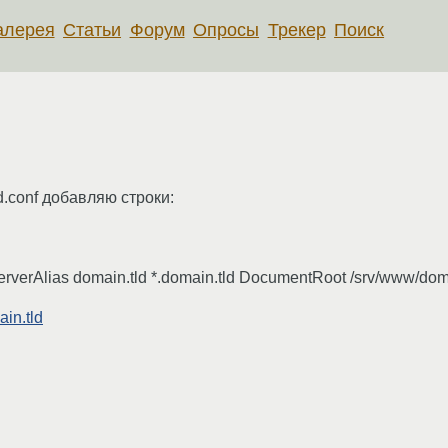
алерея
Статьи
Форум
Опросы
Трекер
Поиск
pd.conf добавляю строки:
rverAlias domain.tld *.domain.tld DocumentRoot /srv/www/dom
in.tld