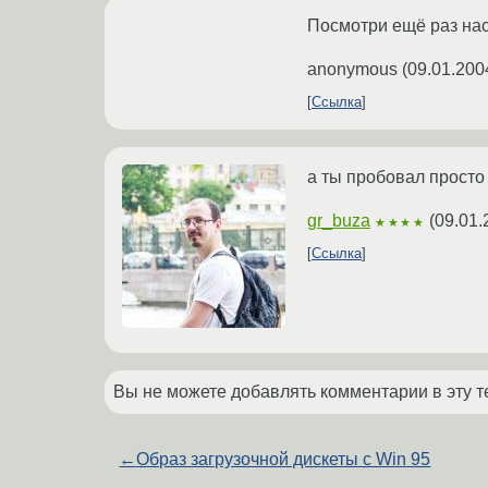
Посмотри ещё раз нас
anonymous
(
09.01.200
Ссылка
а ты пробовал просто
gr_buza
(
09.01.
★★★★
Ссылка
Вы не можете добавлять комментарии в эту т
←
Образ загрузочной дискеты с Win 95