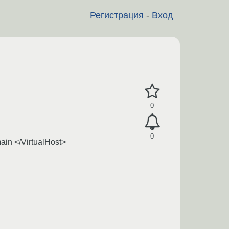
Регистрация
-
Вход
0
0
ain </VirtualHost>