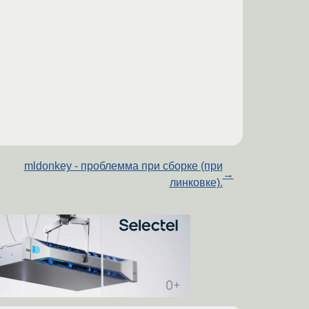
mldonkey - проблемма при сборке (при
→
линковке).