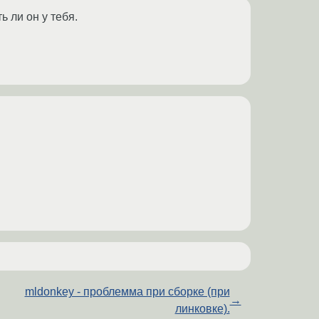
 ли он у тебя.
mldonkey - проблемма при сборке (при
→
линковке).