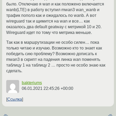
было. Отключаю я wan и как положено включается
wanb(LTE) в работу вступил mwan3 wan_wanb и
трафик пополз как и ожидалось по wanb. А вот
wireguard так и щимится на wan и все… как
оказалось два default geatway с метрикой 10 и 20.
Wireguard идет по тому что метрика меньше.
Так как в маршрутизации не особо силен… пока
только читаю и изучаю. Возможно кто то знает как
победить сию проблему? Возможно дописать к
mwan3 в скрипт на падения линка wan поменять
таблицу 1 на таблицу 2 … просто не особо знаю как
сделать.
bakteriums
06.01.2021 22:45:26 +00:00
Ссылка
←
→