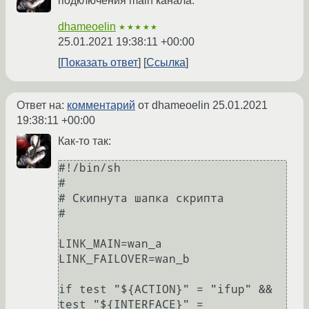
подключения main канала.
dhameoelin
★★★★★
25.01.2021 19:38:11 +00:00
Показать ответ
Ссылка
Ответ на:
комментарий
от dhameoelin
25.01.2021
19:38:11 +00:00
Как-то так:
#!/bin/sh

#

# Скипнута шапка скрипта

#

LINK_MAIN=wan_a

LINK_FAILOVER=wan_b

if test "${ACTION}" = "ifup" && 
test "${INTERFACE}" = 