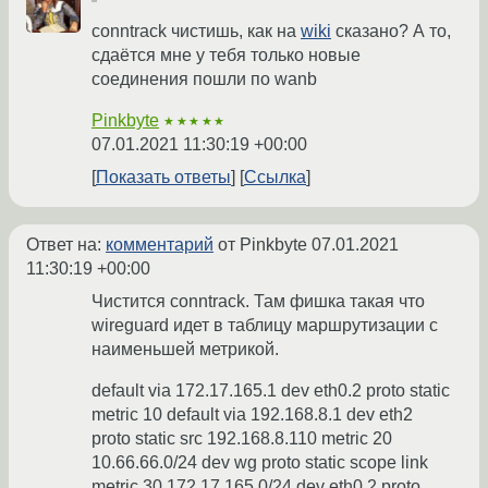
conntrack чистишь, как на
wiki
сказано? А то,
сдаётся мне у тебя только новые
соединения пошли по wanb
Pinkbyte
★★★★★
07.01.2021 11:30:19 +00:00
Показать ответы
Ссылка
Ответ на:
комментарий
от Pinkbyte
07.01.2021
11:30:19 +00:00
Чистится conntrack. Там фишка такая что
wireguard идет в таблицу маршрутизации с
наименьшей метрикой.
default via 172.17.165.1 dev eth0.2 proto static
metric 10 default via 192.168.8.1 dev eth2
proto static src 192.168.8.110 metric 20
10.66.66.0/24 dev wg proto static scope link
metric 30 172.17.165.0/24 dev eth0.2 proto