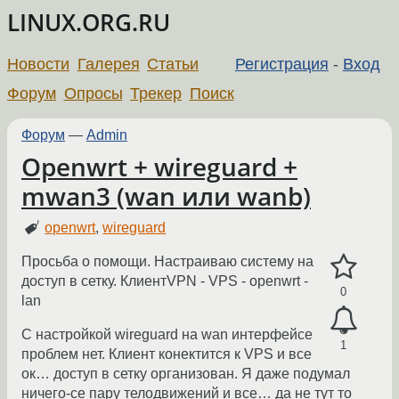
LINUX.ORG.RU
Новости
Галерея
Статьи
Регистрация
-
Вход
Форум
Опросы
Трекер
Поиск
Форум
—
Admin
Openwrt + wireguard +
mwan3 (wan или wanb)
openwrt
,
wireguard
Просьба о помощи. Настраиваю систему на
доступ в сетку. КлиентVPN - VPS - openwrt -
0
lan
C настройкой wireguard на wan интерфейсе
1
проблем нет. Клиент конектится к VPS и все
ок… доступ в сетку организован. Я даже подумал
ничего-се пару телодвижений и все… да не тут то