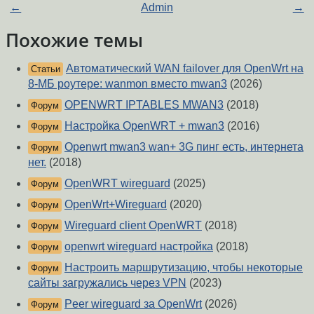
←
Admin
→
Похожие темы
Автоматический WAN failover для OpenWrt на
Статьи
8-МБ роутере: wanmon вместо mwan3
(2026)
OPENWRT IPTABLES MWAN3
(2018)
Форум
Настройка OpenWRT + mwan3
(2016)
Форум
Openwrt mwan3 wan+ 3G пинг есть, интернета
Форум
нет.
(2018)
OpenWRT wireguard
(2025)
Форум
OpenWrt+Wireguard
(2020)
Форум
Wireguard client OpenWRT
(2018)
Форум
openwrt wireguard настройка
(2018)
Форум
Настроить маршрутизацию, чтобы некоторые
Форум
сайты загружались через VPN
(2023)
Peer wireguard за OpenWrt
(2026)
Форум