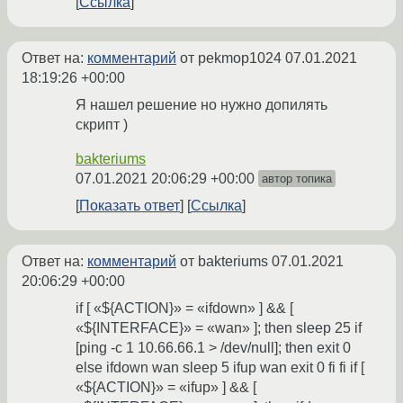
Ссылка
Ответ на:
комментарий
от pekmop1024
07.01.2021
18:19:26 +00:00
Я нашел решение но нужно допилять
скрипт )
bakteriums
07.01.2021 20:06:29 +00:00
автор топика
Показать ответ
Ссылка
Ответ на:
комментарий
от bakteriums
07.01.2021
20:06:29 +00:00
if [ «${ACTION}» = «ifdown» ] && [
«${INTERFACE}» = «wan» ]; then sleep 25 if
[ping -c 1 10.66.66.1 > /dev/null]; then exit 0
else ifdown wan sleep 5 ifup wan exit 0 fi fi if [
«${ACTION}» = «ifup» ] && [