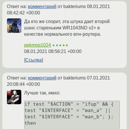
Ответ на:
комментарий
от bakteriums
08.01.2021
08:42:42 +00:00
Да кто же спорит, эта штука дает второй
шанс стареньким WR1043ND v2+ в
качестве нормального впн-роутера.
pekmop1024
★★★★★
08.01.2021 08:56:21 +00:00
Ссылка
Ответ на:
комментарий
от bakteriums
07.01.2021
20:08:44 +00:00
Лучше так, имхо:
if test "$ACTION" = "ifup" && { 
test "$INTERFACE" = "wan_a" || 
test "$INTERFACE" = "wan_b"; }; 
then
