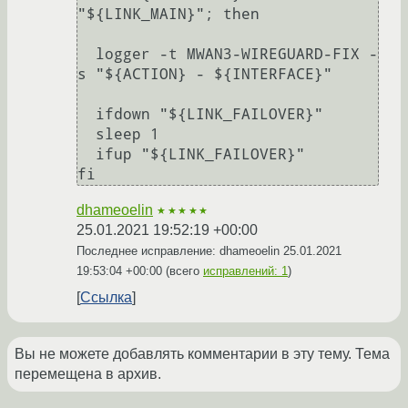
"${LINK_MAIN}"; then

  logger -t MWAN3-WIREGUARD-FIX -
s "${ACTION} - ${INTERFACE}"

  ifdown "${LINK_FAILOVER}"

  sleep 1

  ifup "${LINK_FAILOVER}"

dhameoelin
★★★★★
25.01.2021 19:52:19 +00:00
Последнее исправление: dhameoelin
25.01.2021
19:53:04 +00:00
(всего
исправлений: 1
)
Ссылка
Вы не можете добавлять комментарии в эту тему. Тема
перемещена в архив.