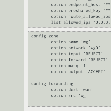
	option endpoint_host '****'

	option preshared_key '****'

	option route_allowed_ips '1'

config zone

	option name 'wg'

	option network 'wg0'

	option input 'REJECT'

	option forward 'REJECT'

	option masq '1'

	option output 'ACCEPT'

config forwarding

	option dest 'wan'

	option src 'wg'
