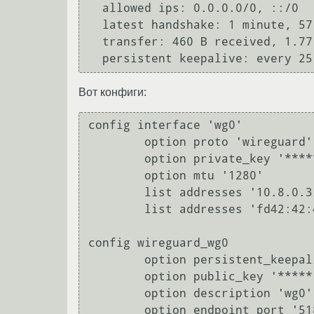
  allowed ips: 0.0.0.0/0, ::/0

  latest handshake: 1 minute, 57 seconds ago

  transfer: 460 B received, 1.77 KiB sent

Вот конфиги:
config interface 'wg0'

	option proto 'wireguard'

	option private_key '*****'

	option mtu '1280'

	list addresses '10.8.0.3/24'

	list addresses 'fd42:42:42::3/64'

config wireguard_wg0

	option persistent_keepalive '25'

	option public_key '*****'

	option description 'wg0'

	option endpoint_port '51820'
