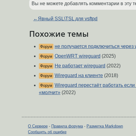
Вы не можете добавлять комментарии в эту т
←
Явный SSL\TSL для vsftpd
Похожие темы
не получается подключиться через 
Форум
OpenWRT wireguard
(2025)
Форум
Не работает wireguard
(2022)
Форум
Wireguard на клиенте
(2018)
Форум
Wireguard перестаёт работать если
Форум
«молчит»
(2022)
О Сервере
-
Правила форума
-
Разметка Markdown
Сообщить об ошибке