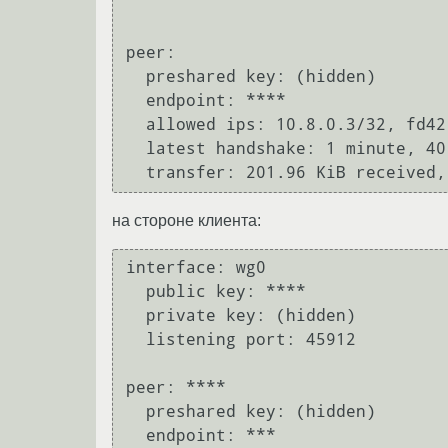
peer: 

  preshared key: (hidden)

  endpoint: ****

  allowed ips: 10.8.0.3/32, fd42:42:42::3/128

  latest handshake: 1 minute, 40 seconds ago

на стороне клиента:
interface: wg0

  public key: ****

  private key: (hidden)

  listening port: 45912

peer: ****

  preshared key: (hidden)

  endpoint: ***
