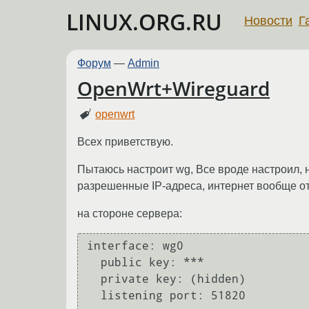
LINUX.ORG.RU
Новости
Г
Форум
—
Admin
OpenWrt+Wireguard
openwrt
Всех приветствую.
Пытаюсь настроит wg, Все вроде настроил, 
разрешенные IP-адреса, интернет вообще о
на стороне сервера:
interface: wg0

  public key: ***

  private key: (hidden)

  listening port: 51820 
