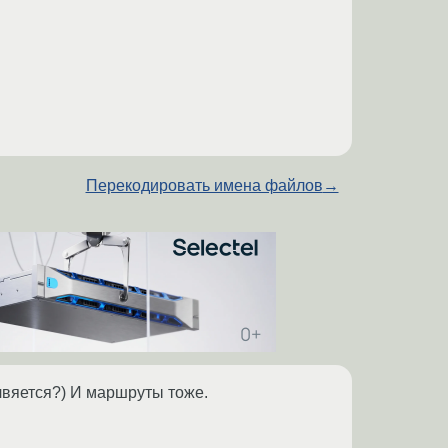
Перекодировать имена файлов
→
ялвяется?) И маршруты тоже.