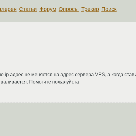
алерея
Статьи
Форум
Опросы
Трекер
Поиск
но ip адрес не меняется на адрес сервера VPS, а когда ст
тваливается. Помогите пожалуйста