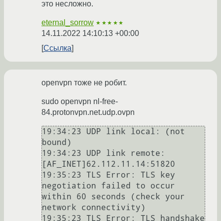
это несложно.
eternal_sorrow
★★★★★
14.11.2022 14:10:13 +00:00
Ссылка
openvpn тоже не робит.
sudo openvpn nl-free-
84.protonvpn.net.udp.ovpn
19:34:23 UDP link local: (not 
bound)

19:34:23 UDP link remote: 
[AF_INET]62.112.11.14:51820

19:35:23 TLS Error: TLS key 
negotiation failed to occur 
within 60 seconds (check your 
network connectivity)

19:35:23 TLS Error: TLS handshake 