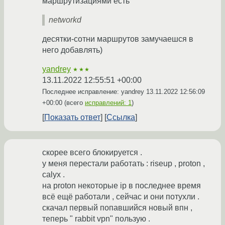
маршрутизациями есть
networkd
десятки-сотни маршрутов замучаешся в
него добавлять)
yandrey
★★★
13.11.2022 12:55:51 +00:00
Последнее исправление: yandrey
13.11.2022 12:56:09
+00:00
(всего
исправлений: 1
)
Показать ответ
Ссылка
скорее всего блокируется .
у меня перестали работать : riseup , proton ,
calyx .
на proton некоторые ip в последнее время
всё ещё работали , сейчас и они потухли .
скачал первый попавшийся новый впн ,
теперь " rabbit vpn" пользую .