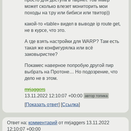
может сколько влезет мониторить мои
походы на т.ру или бибиси или твитор))
какой-то «table» видел в выводе ip route get,
не в курсе, что это.
А где взять настройки для WARP? Там есть
такая же конфигурялка или всё
заковыристее?
Покамес наверное попробую другой пир
выбрать на Протоне… Но подозрение, что
дело не в этом.
mrjaggers
13.11.2022 12:10:07 +00:00
автор топика
Показать ответ
Ссылка
Ответ на:
комментарий
от mrjaggers
13.11.2022
12:10:07 +00:00