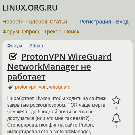
LINUX.ORG.RU
Новости
Галерея
Статьи
Регистрация
-
Вход
Форум
Опросы
Трекер
Поиск
Форум
—
Admin
ProtonVPN WireGuard
NetworkManager не
работает
protonvpn
,
vpn
,
wireguard
Ниработает. Нужен чтобы ходить на сайтики
закрытые роскомпозором. TOR чаще мёртв,
1
чем жЫв - до бриджей почти всегда не
достучаться (или это мне так везёт?).
Сгенерировал конфиг на сайте Proton,
1
импортировал его в NetworkManager,