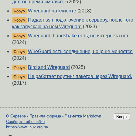
долгое время «молчит»
(2022)
Wireguard на клиенте
(2018)
Форум
Падает ssh подключение к серверу, после того
Форум
как запускаю на нем Wireguard
(2023)
Wireguard: handshake есть, но интернета нет
Форум
(2024)
WireGuard есть соединение, но ip не меняется
Форум
(2024)
Bird and Wireguard
(2025)
Форум
Не работает роутинг пакетов через Wireguard.
Форум
(2017)
О Сервере
-
Правила форума
-
Разметка Markdown
Вверх
Сообщить об ошибке
https://www.linux.org.ru/