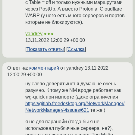
с Table = off и только нужными маршрутами
через PostUp. А вместо Proton’а, Cloudflare
WARP (у него есть много серверов и портов
которые не блокируются).
yandrey
★★★
13.11.2022 12:00:29 +00:00
Показать ответы
Ссылка
Ответ на:
комментарий
от yandrey
13.11.2022
12:00:29 +00:00
ну слепо доверять/нет я думаю не очень
разумно. К тому же NM вроде работает как
wg-quick при импорте (даже ограничения
https://gitlab.freedesktop.org/NetworkManager/
NetworkManager/-/issues/621
те же )
я не для паранойи (тогда бы я не
использовал публичные сервера, не?),
просто для доступа в тырнет. Тов Маёр