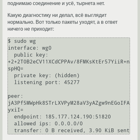
поднимаю соединение и усё, тырнета нет.
Какую диагностику ни делал, всё выглядит
нормально. Вот только пакеты уходят, а в ответ
ничего не приходит:
$ sudo wg

interface: wg0

  public key: 
+2+2T0B2eCV11XCdCPPAv/8FMKsKtEr57YiiR+n
spHQ=

  private key: (hidden)

  listening port: 45277

peer: 
jA3Pf5MWpHk8STrLXVPyM28aV3yAZgw9nEGoIFA
yxiI=

  endpoint: 185.177.124.190:51820

  allowed ips: 0.0.0.0/0
