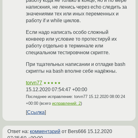
работу кода не только в конце, но и по мере
напискния, не ленись через echo следить за
значениями тех или иных переменных и
работу if и while циклов.
Если надо написать особо сложный
конвеер или условие то протестируй их
работу отдельно в терминале или
специальном тестировчном скрипте.
При тщательных написании и отладке bash
скрипты на bash вполне себе надёжны.
torvn77
★★★★★
15.12.2020 07:54:47 +00:00
Последнее исправление: torvn77
15.12.2020 08:00:24
+00:00
(всего
исправлений: 2
)
Ссылка
Ответ на:
комментарий
от Bers666
15.12.2020