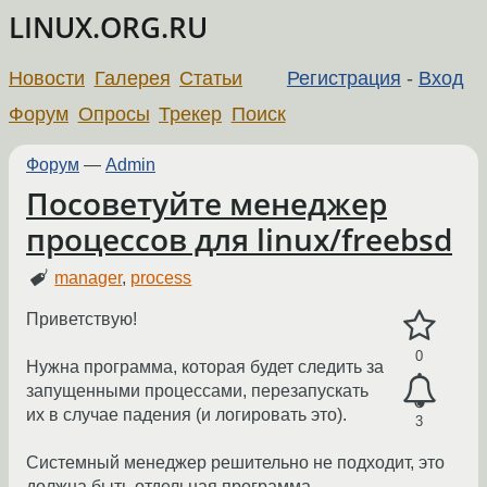
LINUX.ORG.RU
Новости
Галерея
Статьи
Регистрация
-
Вход
Форум
Опросы
Трекер
Поиск
Форум
—
Admin
Посоветуйте менеджер
процессов для linux/freebsd
manager
,
process
Приветствую!
0
Нужна программа, которая будет следить за
запущенными процессами, перезапускать
их в случае падения (и логировать это).
3
Системный менеджер решительно не подходит, это
должна быть отдельная программа.