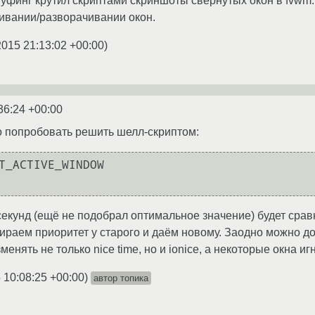
пуфинг крутил скриптами скриншоты свернутых окон в fvwm.
ивании/разворачивании окон.
2015 21:13:02 +00:00
)
36:24 +00:00
о попробовать решить шелл-скриптом:
T_ACTIVE_WINDOW 

секунд (ещё не подобрал оптимальное значение) будет сравн
бираем приоритет у старого и даём новому. Заодно можно д
енять не только nice time, но и ionice, а некоторые окна иг
 10:08:25 +00:00
)
автор топика