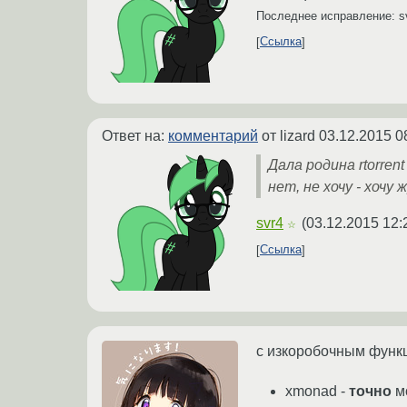
Последнее исправление: s
Ссылка
Ответ на:
комментарий
от lizard
03.12.2015 0
Дала родина rtorren
нет, не хочу - хоч
svr4
(
03.12.2015 12:
☆
Ссылка
с изкоробочным функц
xmonad -
точно
мо