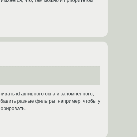
 имхается, что, там можно и приоритетом
ивать id активного окна и запомненного,
обавить разные фильтры, например, чтобы у
норировать.