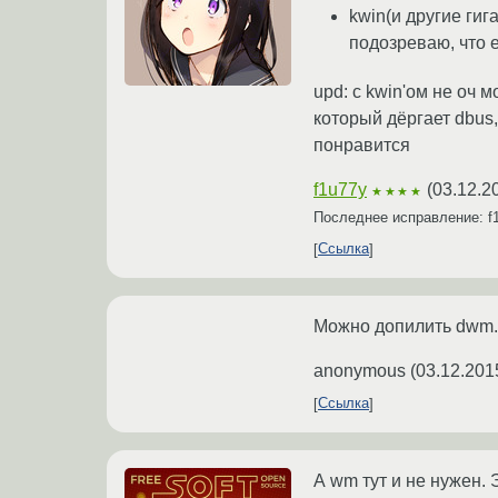
kwin(и другие ги
подозреваю, что е
upd: с kwin'ом не оч 
который дёргает dbus,
понравится
f1u77y
(
03.12.2
★★★★
Последнее исправление: f
Ссылка
Можно допилить dwm.
anonymous
(
03.12.201
Ссылка
А wm тут и не нужен. 