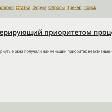
алерея
Статьи
Форум
Опросы
Трекер
Поиск
перирующий приоритетом проц
рнутые окна получали наименьший приоритет, неактивные - 