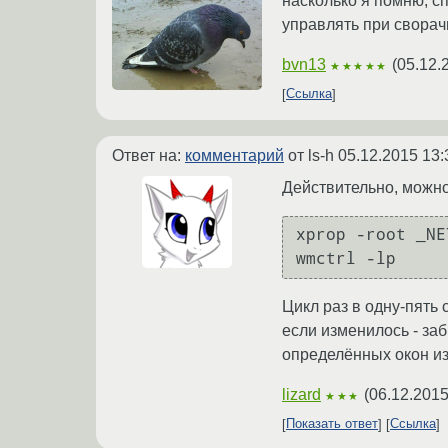
насколько я помню, с
управлять при сворач
bvn13
(
05.12.
★★★★★
Ссылка
Ответ на:
комментарий
от ls-h
05.12.2015 13:
Действительно, можн
xprop -root _NE
Цикл раз в одну-пять 
если изменилось - за
определённых окон изм
lizard
(
06.12.2015
★★★
Показать ответ
Ссылка