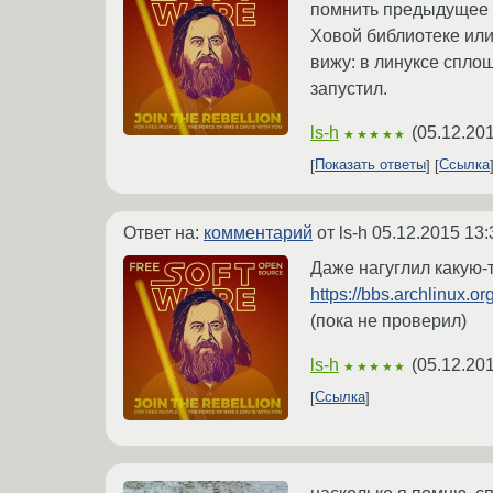
помнить предыдущее о
Ховой библиотеке или
вижу: в линуксе сплош
запустил.
ls-h
(
05.12.201
★★★★★
Показать ответы
Ссылка
Ответ на:
комментарий
от ls-h
05.12.2015 13:
Даже нагуглил какую-т
https://bbs.archlinux.
(пока не проверил)
ls-h
(
05.12.201
★★★★★
Ссылка