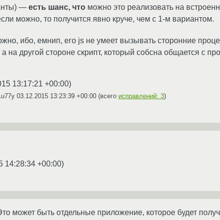
ганты) —
есть шанс, что
можно это реализовать на встроенн
сли можно, то получится явно круче, чем с 1-м вариантом.
можно, ибо, емнип, его js не умеет вызывать сторонние про
 а на другой стороне скрипт, который собсна общается с пр
015 13:17:21 +00:00
)
1u77y
03.12.2015 13:23:39 +00:00
(всего
исправлений: 3
)
5 14:28:34 +00:00
)
Это может быть отдельные приложение, которое будет получ