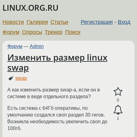
LINUX.ORG.RU
Новости
Галерея
Статьи
Регистрация
-
Вход
Форум
Опросы
Трекер
Поиск
Форум
—
Admin
Изменить размер linux
swap
swap
А как изменить размер swap-а, если он в
системе в виде отдельного раздела?
0
Есть система с 64Гб оперативы, по
умолчанию создался своп раздел 30 гигов.
1
Возникла необходимость увеличить своп до
100гб.