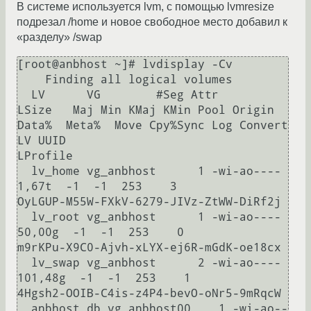
В системе используется lvm, с помощью lvmresize
подрезал /home и новое свободное место добавил к
«разделу» /swap
[root@anbhost ~]# lvdisplay -Cv

    Finding all logical volumes

  LV      VG        #Seg Attr       
LSize   Maj Min KMaj KMin Pool Origin 
Data%  Meta%  Move Cpy%Sync Log Convert 
LV UUID                                
LProfile

  lv_home vg_anbhost      1 -wi-ao----   
1,67t  -1  -1  253    3                                                     
OyLGUP-M55W-FXkV-6279-JIVz-ZtWW-DiRf2j         

  lv_root vg_anbhost      1 -wi-ao----  
50,00g  -1  -1  253    0                                                     
m9rKPu-X9C0-Ajvh-xLYX-ej6R-mGdK-oe18cx         

  lv_swap vg_anbhost      2 -wi-ao---- 
101,48g  -1  -1  253    1                                                     
4Hgsh2-OOIB-C4is-z4P4-bevO-oNr5-9mRqcW         

  anbhost_db vg_anbhost00    1 -wi-ao--