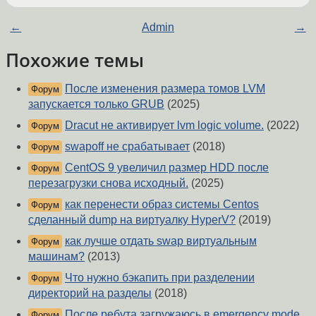
←
Admin
→
Похожие темы
После изменения размера томов LVM
Форум
запускается только GRUB
(2025)
Dracut не активирует lvm logic volume.
(2022)
Форум
swapoff не срабатывает
(2018)
Форум
CentOS 9 увеличил размер HDD после
Форум
перезагрузки снова исходный.
(2025)
как перенести образ системы Centos
Форум
сделанный dump на виртуалку HyperV?
(2019)
как лучше отдать swap виртуальным
Форум
машинам?
(2013)
Что нужно бэкапить при разделении
Форум
директорий на разделы
(2018)
После ребута загружаюсь в emergency mode
Форум