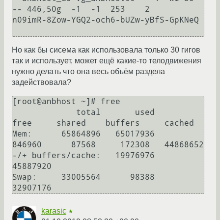
-- 446,50g  -1  -1  253    2                                                     
n09imR-8Zow-YGQ2-och6-bUZw-yBfS-GpKNeQ         

Но как бы сисема как использовала только 30 гигов
так и использует, может ещё какие-то телодвижения
нужно делать что она весь объём раздела
задействовала?
[root@anbhost ~]# free

             total       used       
free     shared    buffers     cached

Mem:      65864896   65017936     
846960      87568     172308   44868652

-/+ buffers/cache:   19976976   
45887920

Swap:     33005564      98388   
karasic
★