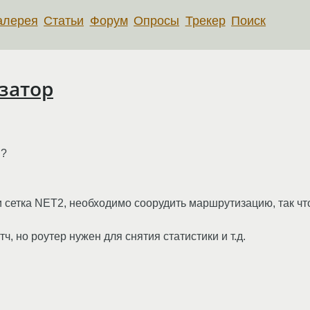
алерея
Статьи
Форум
Опросы
Трекер
Поиск
затор
 ?
и сетка NET2, необходимо соорудить маршрутизацию, так ч
ч, но роутер нужен для снятия статистики и т.д.