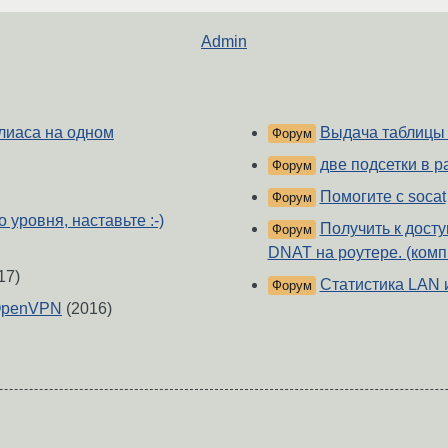
Admin
лиаса на одном
Выдача таблицы
Форум
две подсетки в 
Форум
Помогите с socat
Форум
уровня, наставьте :-)
Получить к досту
Форум
DNAT на роутере. (комп 
17)
Статистика LAN
Форум
о OpenVPN
(2016)