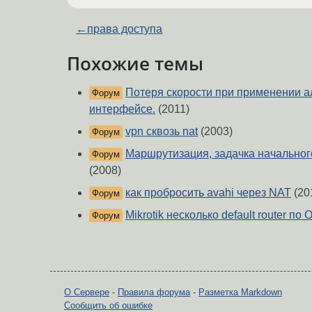
←
права доступа
Похожие темы
Потеря скорости при применении а
Форум
интерфейсе.
(2011)
vpn сквозь nat
(2003)
Форум
Маршрутизация, задачка начального 
Форум
(2008)
как пробросить avahi через NAT
(20
Форум
Mikrotik несколько default router п
Форум
О Сервере
-
Правила форума
-
Разметка Markdown
Сообщить об ошибке