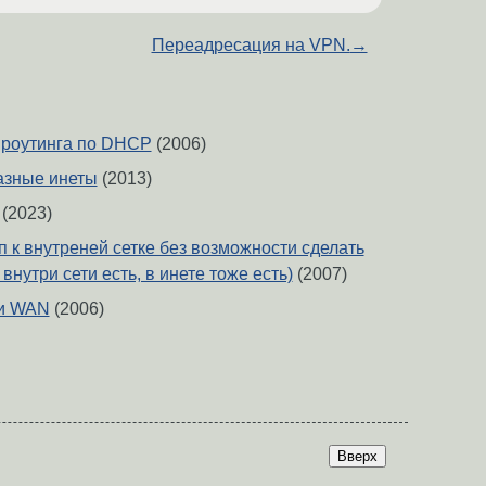
Переадресация на VPN.
→
 роутинга по DHCP
(2006)
разные инеты
(2013)
(2023)
п к внутреней сетке без возможности сделать
внутри сети есть, в инете тоже есть)
(2007)
 и WAN
(2006)
Вверх