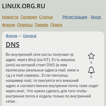
LINUX.ORG.RU
Новости
Галерея
Статьи
Регистрация
-
Вход
Форум
Опросы
Трекер
Поиск
Форум
—
General
DNS
Во внутренней сети хосты получают ip
адрес через dhcp (на NT). Есть машина
0
(unix) на которой стоит DNS (в нем
прописаны реальные адреса mail, www и
т.д.) и mail сервера.. Если пингуешь
0
например mail, то пингуется его внешний
адрес и соответственно внутрення почта тоже ходит
через инет.. Что нужно сделать для того чтобы
внутрення почта и ходила только по внутренней
сетке..