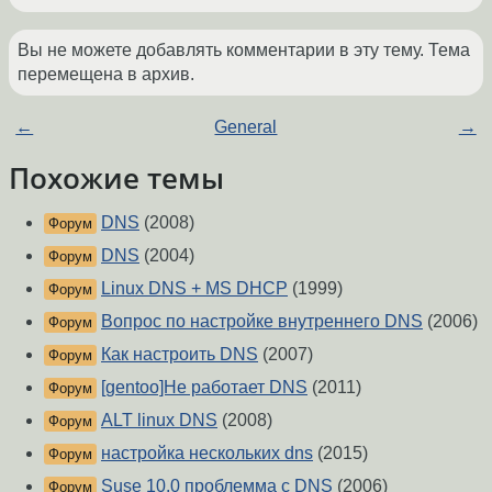
Вы не можете добавлять комментарии в эту тему. Тема
перемещена в архив.
←
General
→
Похожие темы
DNS
(2008)
Форум
DNS
(2004)
Форум
Linux DNS + MS DHCP
(1999)
Форум
Вопрос по настройке внутреннего DNS
(2006)
Форум
Как настроить DNS
(2007)
Форум
[gentoo]Не работает DNS
(2011)
Форум
ALT linux DNS
(2008)
Форум
настройка нескольких dns
(2015)
Форум
Suse 10.0 проблемма с DNS
(2006)
Форум