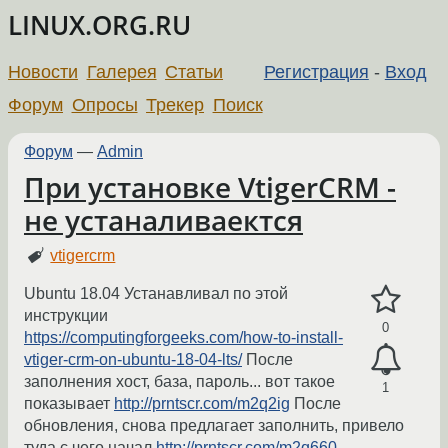
LINUX.ORG.RU
Новости
Галерея
Статьи
Регистрация
-
Вход
Форум
Опросы
Трекер
Поиск
Форум
—
Admin
При установке VtigerCRM -
не устаналиваектся
vtigercrm
Ubuntu 18.04 Устанавливал по этой
инструкции
0
https://computingforgeeks.com/how-to-install-
vtiger-crm-on-ubuntu-18-04-lts/
После
заполнения хост, база, пароль... вот такое
1
показывает
http://prntscr.com/m2q2ig
После
обновления, снова предлагает заполнить, привело
туда с чего начал
http://prntscr.com/m2q660