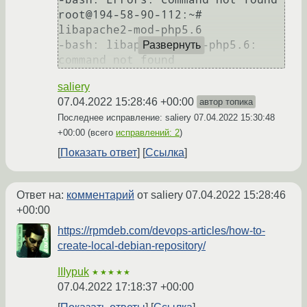
root@194-58-90-112:~#  
libapache2-mod-php5.6

-bash: libapache2-mod-php5.6: 
Развернуть
command not found
saliery
07.04.2022 15:28:46 +00:00
автор топика
Последнее исправление: saliery
07.04.2022 15:30:48
+00:00
(всего
исправлений: 2
)
Показать ответ
Ссылка
Ответ на:
комментарий
от saliery
07.04.2022 15:28:46
+00:00
https://rpmdeb.com/devops-articles/how-to-
create-local-debian-repository/
IIIypuk
★★★★★
07.04.2022 17:18:37 +00:00