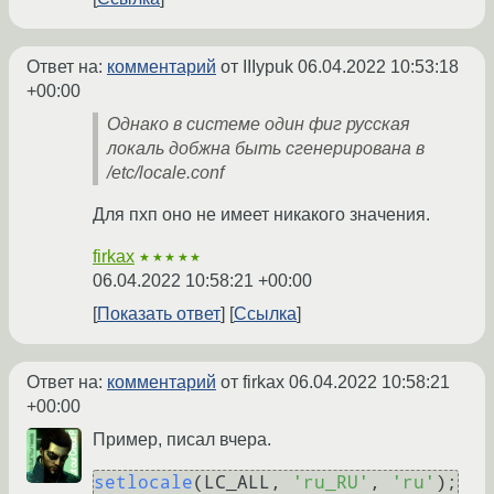
Ответ на:
комментарий
от IIIypuk
06.04.2022 10:53:18
+00:00
Однако в системе один фиг русская
локаль добжна быть сгенерирована в
/etc/locale.conf
Для пхп оно не имеет никакого значения.
firkax
★★★★★
06.04.2022 10:58:21 +00:00
Показать ответ
Ссылка
Ответ на:
комментарий
от firkax
06.04.2022 10:58:21
+00:00
Пример, писал вчера.
setlocale
(LC_ALL, 
'ru_RU'
, 
'ru'