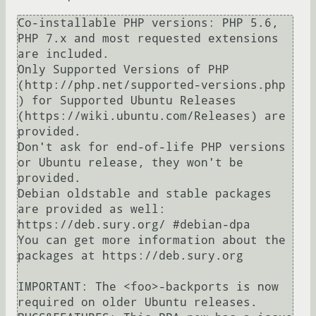
Co-installable PHP versions: PHP 5.6, 
PHP 7.x and most requested extensions 
are included.

Only Supported Versions of PHP 
(http://php.net/supported-versions.php 
) for Supported Ubuntu Releases 
(https://wiki.ubuntu.com/Releases) are 
provided.

Don't ask for end-of-life PHP versions 
or Ubuntu release, they won't be 
provided.

Debian oldstable and stable packages 
are provided as well: 
https://deb.sury.org/ #debian-dpa

You can get more information about the 
packages at https://deb.sury.org

IMPORTANT: The <foo>-backports is now 
required on older Ubuntu releases.
