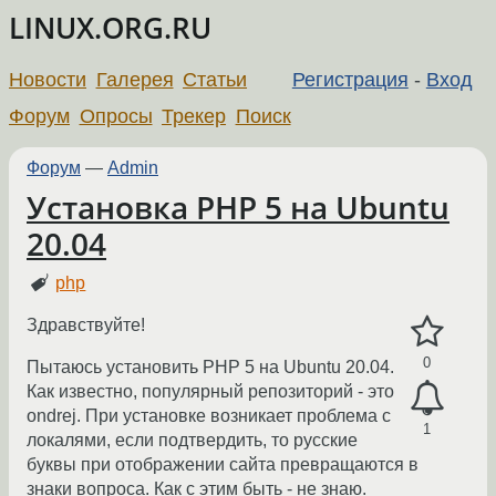
LINUX.ORG.RU
Новости
Галерея
Статьи
Регистрация
-
Вход
Форум
Опросы
Трекер
Поиск
Форум
—
Admin
Установка PHP 5 на Ubuntu
20.04
php
Здравствуйте!
0
Пытаюсь установить PHP 5 на Ubuntu 20.04.
Как известно, популярный репозиторий - это
ondrej. При установке возникает проблема с
1
локалями, если подтвердить, то русские
буквы при отображении сайта превращаются в
знаки вопроса. Как с этим быть - не знаю.