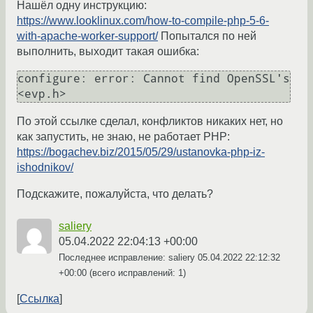
Нашёл одну инструкцию:
https://www.looklinux.com/how-to-compile-php-5-6-
with-apache-worker-support/
Попытался по ней
выполнить, выходит такая ошибка:
configure: error: Cannot find OpenSSL's 
<evp.h>
По этой ссылке сделал, конфликтов никаких нет, но
как запустить, не знаю, не работает PHP:
https://bogachev.biz/2015/05/29/ustanovka-php-iz-
ishodnikov/
Подскажите, пожалуйста, что делать?
saliery
05.04.2022 22:04:13 +00:00
Последнее исправление: saliery
05.04.2022 22:12:32
+00:00
(всего исправлений: 1)
Ссылка