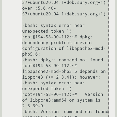
57+ubuntu20.04.1+deb.sury.org+1) 
over (5.6.40-
57+ubuntu20.04.1+deb.sury.org+1) 
...

-bash: syntax error near 
unexpected token `('

root@194-58-90-112:~# dpkg: 
dependency problems prevent 
configuration of libapache2-mod-
php5.6:

-bash: dpkg:: command not found

root@194-58-90-112:~#  
libapache2-mod-php5.6 depends on 
libpcre3 (>= 2:8.41); however:

-bash: syntax error near 
unexpected token `('

root@194-58-90-112:~#   Version 
of libpcre3:amd64 on system is 
2:8.39-9.

-bash: Version: command not found
