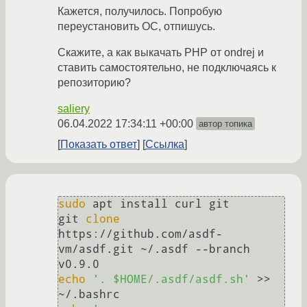
Кажется, получилось. Попробую
переустановить ОС, отпишусь.
Скажите, а как выкачать PHP от ondrej и
ставить самостоятельно, не подключаясь к
репозиторию?
saliery
06.04.2022 17:34:11 +00:00
автор топика
Показать ответ
Ссылка
sudo
 apt install curl git

git 
clone
https://github.com/asdf-
vm/asdf.git ~/.asdf --branch 
echo
'. $HOME/.asdf/asdf.sh'
 >> 