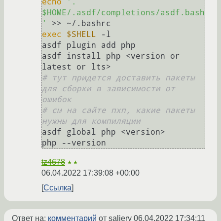
echo
'. 
$HOME/.asdf/completions/asdf.bash
'
exec
$SHELL
 -l

asdf plugin add php

asdf install php <version or 
# тут придется доставить пакеты 
для сборки в зависимости от 
ошибок
# см на сайте пхп, какие пакеты 
нужны для компиляции
asdf global php <version>

tz4678
★★
06.04.2022 17:39:08 +00:00
Ссылка
Ответ на:
комментарий
от saliery
06.04.2022 17:34:11