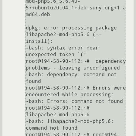
mod-php5.6_5.6.40-
57+ubuntu20.04.1+deb.sury.org+1_a
md64.deb

dpkg: error processing package 
libapache2-mod-php5.6 (--
install):

-bash: syntax error near 
unexpected token `('

root@194-58-90-112:~#  dependency 
problems - leaving unconfigured

-bash: dependency: command not 
found

root@194-58-90-112:~# Errors were 
encountered while processing:

-bash: Errors: command not found

root@194-58-90-112:~#  
libapache2-mod-php5.6

-bash: libapache2-mod-php5.6: 
command not found

root@194-58-90-112:~# root@194-