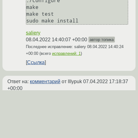
./configure

make

make test

sudo make install
saliery
08.04.2022 14:40:07 +00:00
автор топика
Последнее исправление: saliery
08.04.2022 14:40:24
+00:00
(всего
исправлений: 1
)
Ссылка
Ответ на:
комментарий
от IIIypuk
07.04.2022 17:18:37
+00:00
Как определить последовательность
установки пакетов при инсталляции PHP от
ondrej? Что происходит, когда я пишу install?
Как это перехватить или в файл лог
записать, чтобы потом вручную это
выцепить и самому сделать?