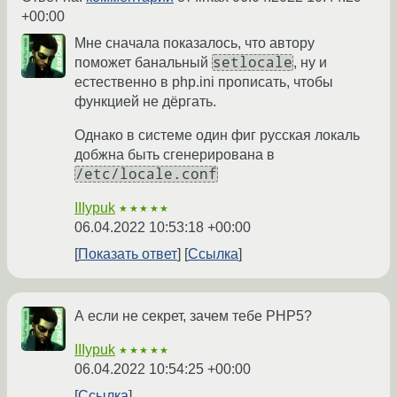
+00:00
Мне сначала показалось, что автору
setlocale
поможет банальный
, ну и
естественно в php.ini прописать, чтобы
функцией не дёргать.
Однако в системе один фиг русская локаль
добжна быть сгенерирована в
/etc/locale.conf
IIIypuk
★★★★★
06.04.2022 10:53:18 +00:00
Показать ответ
Ссылка
А если не секрет, зачем тебе PHP5?
IIIypuk
★★★★★
06.04.2022 10:54:25 +00:00
Ссылка