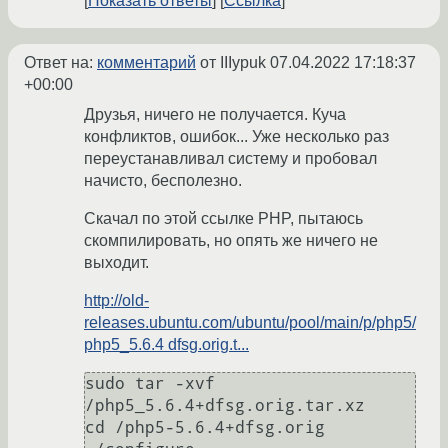
Показать ответы
Ссылка
Ответ на:
комментарий
от IIIypuk
07.04.2022 17:18:37
+00:00
Друзья, ничего не получается. Куча
конфликтов, ошибок... Уже несколько раз
переустанавливал систему и пробовал
начисто, бесполезно.
Скачал по этой ссылке PHP, пытаюсь
скомпилировать, но опять же ничего не
выходит.
http://old-
releases.ubuntu.com/ubuntu/pool/main/p/php5/
php5_5.6.4 dfsg.orig.t...
sudo tar -xvf 
/php5_5.6.4+dfsg.orig.tar.xz

cd /php5-5.6.4+dfsg.orig
