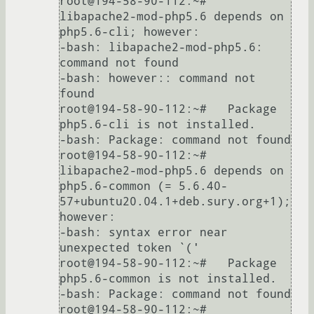
root@194-58-90-112:~#  
libapache2-mod-php5.6 depends on 
php5.6-cli; however:

-bash: libapache2-mod-php5.6: 
command not found

-bash: however:: command not 
found

root@194-58-90-112:~#   Package 
php5.6-cli is not installed.

-bash: Package: command not found

root@194-58-90-112:~#  
libapache2-mod-php5.6 depends on 
php5.6-common (= 5.6.40-
57+ubuntu20.04.1+deb.sury.org+1); 
however:

-bash: syntax error near 
unexpected token `('

root@194-58-90-112:~#   Package 
php5.6-common is not installed.

-bash: Package: command not found

root@194-58-90-112:~#  