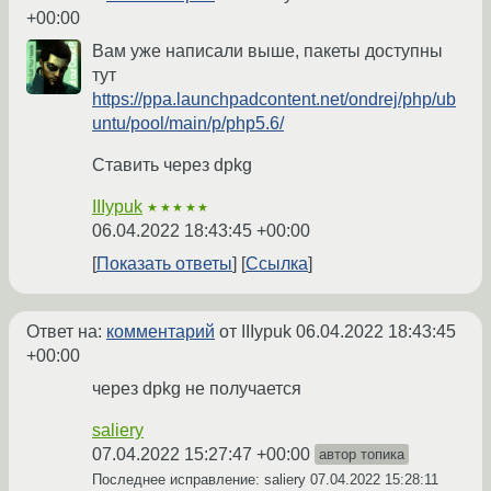
+00:00
Вам уже написали выше, пакеты доступны
тут
https://ppa.launchpadcontent.net/ondrej/php/ub
untu/pool/main/p/php5.6/
Ставить через dpkg
IIIypuk
★★★★★
06.04.2022 18:43:45 +00:00
Показать ответы
Ссылка
Ответ на:
комментарий
от IIIypuk
06.04.2022 18:43:45
+00:00
через dpkg не получается
saliery
07.04.2022 15:27:47 +00:00
автор топика
Последнее исправление: saliery
07.04.2022 15:28:11