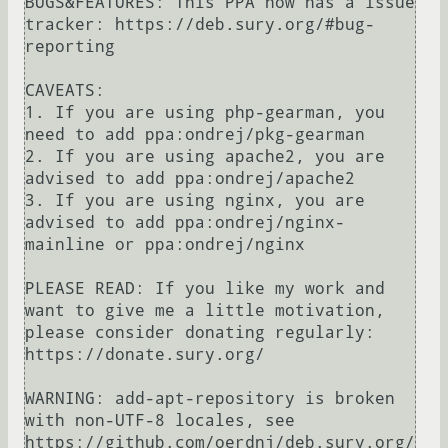
BUGS&FEATURES: This PPA now has a issue 
tracker: https://deb.sury.org/#bug-
reporting

CAVEATS:

1. If you are using php-gearman, you 
need to add ppa:ondrej/pkg-gearman

2. If you are using apache2, you are 
advised to add ppa:ondrej/apache2

3. If you are using nginx, you are 
advised to add ppa:ondrej/nginx-
mainline or ppa:ondrej/nginx

PLEASE READ: If you like my work and 
want to give me a little motivation, 
please consider donating regularly: 
https://donate.sury.org/

WARNING: add-apt-repository is broken 
with non-UTF-8 locales, see

https://github.com/oerdnj/deb.sury.org/