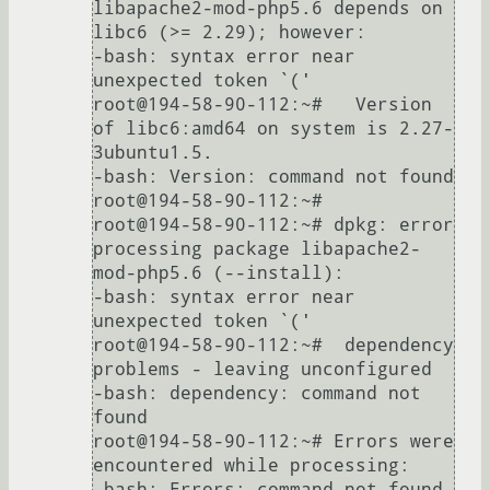
libapache2-mod-php5.6 depends on 
libc6 (>= 2.29); however:

-bash: syntax error near 
unexpected token `('

root@194-58-90-112:~#   Version 
of libc6:amd64 on system is 2.27-
3ubuntu1.5.

-bash: Version: command not found

root@194-58-90-112:~#

root@194-58-90-112:~# dpkg: error 
processing package libapache2-
mod-php5.6 (--install):

-bash: syntax error near 
unexpected token `('

root@194-58-90-112:~#  dependency 
problems - leaving unconfigured

-bash: dependency: command not 
found

root@194-58-90-112:~# Errors were 
encountered while processing:

-bash: Errors: command not found
