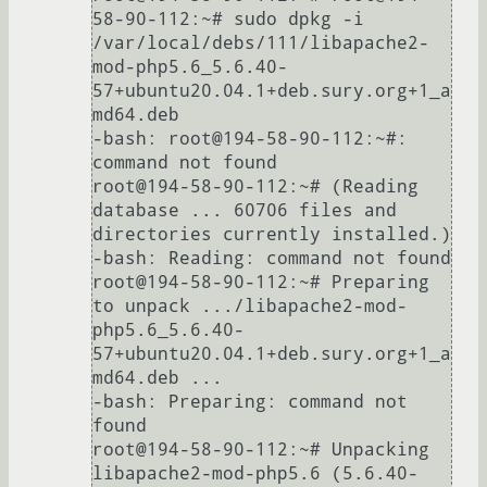
58-90-112:~# sudo dpkg -i 
/var/local/debs/111/libapache2-
mod-php5.6_5.6.40-
57+ubuntu20.04.1+deb.sury.org+1_a
md64.deb

-bash: root@194-58-90-112:~#: 
command not found

root@194-58-90-112:~# (Reading 
database ... 60706 files and 
directories currently installed.)

-bash: Reading: command not found

root@194-58-90-112:~# Preparing 
to unpack .../libapache2-mod-
php5.6_5.6.40-
57+ubuntu20.04.1+deb.sury.org+1_a
md64.deb ...

-bash: Preparing: command not 
found

root@194-58-90-112:~# Unpacking 
libapache2-mod-php5.6 (5.6.40-