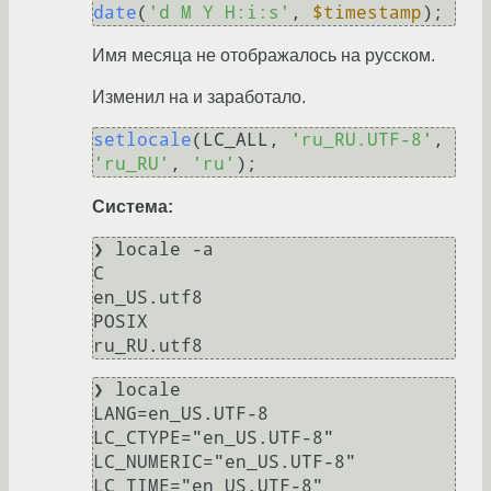
date
(
'd M Y H:i:s'
, 
$timestamp
Имя месяца не отображалось на русском.
Изменил на и заработало.
setlocale
(LC_ALL, 
'ru_RU.UTF-8'
, 
'ru_RU'
, 
'ru'
Система:
❯ locale -a

C

en_US.utf8

POSIX

❯ locale 

LANG=en_US.UTF-8

LC_CTYPE="en_US.UTF-8"

LC_NUMERIC="en_US.UTF-8"

LC_TIME="en_US.UTF-8"
