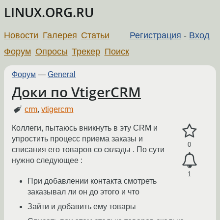
LINUX.ORG.RU
Новости
Галерея
Статьи
Регистрация
-
Вход
Форум
Опросы
Трекер
Поиск
Форум
—
General
Доки по VtigerCRM
crm
,
vtigercrm
Коллеги, пытаюсь вникнуть в эту CRM и
упростить процесс приема заказы и
0
списания его товаров со склады . По сути
нужно следующее :
1
При добавлении контакта смотреть
заказывал ли он до этого и что
Зайти и добавить ему товары