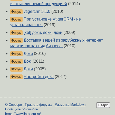
изготавливоемой продукцией
(2014)
vtigercrm 5.1.0
(2010)
Форум
При установке VtigerCRM - не
Форум
устаналиваектся
(2019)
[xbt] доки, доки, доки
(2009)
Форум
Доставка вещей из зарубежных интернет
Форум
магазинов как вид бизнеса.
(2010)
Доки
(2016)
Форум
Док.
(2011)
Форум
Доки
(2005)
Форум
Настройка дока
(2017)
Форум
О Сервере
-
Правила форума
-
Разметка Markdown
Вверх
Сообщить об ошибке
https://www.linux.org.ru/