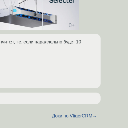
чится, т.е. если параллельно будет 10
.
Доки по VtigerCRM
→