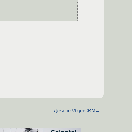
Доки по VtigerCRM
→