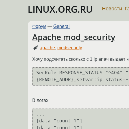
LINUX.ORG.RU
Новости
Г
Форум
—
General
Apache mod_security
apache
,
modsecurity
Хочу подсчитать сколько с 1 ip апач выдает 
SecRule RESPONSE_STATUS "^404" "
В логах
...

[data "count 1"]

[data "count 1"]
