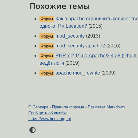
Похожие темы
Как в apache ограничить количест
Форум
одного IP к Location?
(2015)
mod_security
(2013)
Форум
mod_security apache2
(2016)
Форум
PHP 7.2.15 на Apache/2.4.38 (Ubuntu
Форум
ведёт логи
(2019)
apache mod_rewrite
(2009)
Форум
О Сервере
-
Правила форума
-
Разметка Markdown
Сообщить об ошибке
https://www.linux.org.ru/