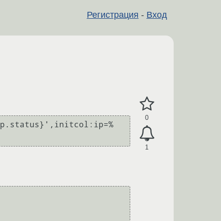
Регистрация
-
Вход
0
p.status}',initcol:ip=%
1