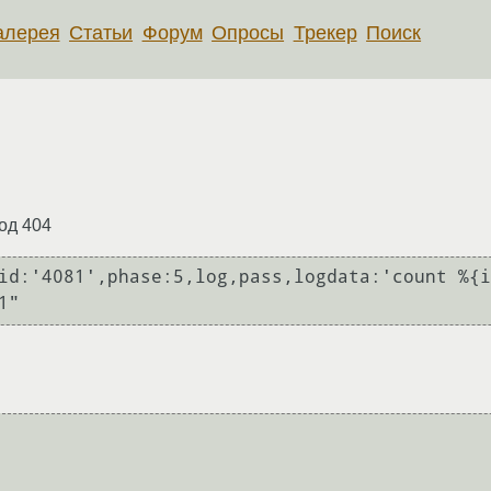
алерея
Статьи
Форум
Опросы
Трекер
Поиск
код 404
id:'4081',phase:5,log,pass,logdata:'count %{i