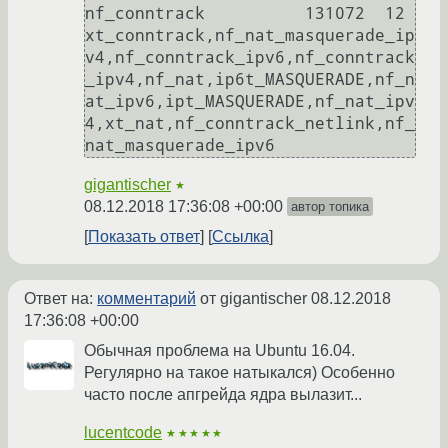
nf_conntrack          131072  12 
xt_conntrack,nf_nat_masquerade_ip
v4,nf_conntrack_ipv6,nf_conntrack
_ipv4,nf_nat,ip6t_MASQUERADE,nf_n
at_ipv6,ipt_MASQUERADE,nf_nat_ipv
4,xt_nat,nf_conntrack_netlink,nf_
gigantischer
★
08.12.2018 17:36:08 +00:00
автор топика
Показать ответ
Ссылка
Ответ на:
комментарий
от gigantischer
08.12.2018
17:36:08 +00:00
Обычная проблема на Ubuntu 16.04.
Регулярно на такое натыкался) Особенно
часто после апгрейда ядра вылазит...
lucentcode
★★★★★