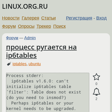
LINUX.ORG.RU
Новости
Галерея
Статьи
Регистрация
-
Вход
Форум
Опросы
Трекер
Поиск
Форум
—
Admin
процесс ругается на
ip6tables
iptables
,
ubuntu
Process stderr:

  ip6tables v1.6.0: can't 
0
initialize ip6tables table 
`filter': Table does not exist 
(do you need to insmod?)

2
  Perhaps ip6tables or your 
kernel needs to be upgraded.
