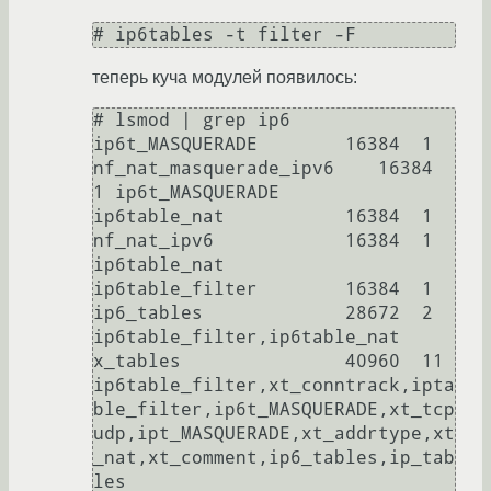
теперь куча модулей появилось:
# lsmod | grep ip6

ip6t_MASQUERADE        16384  1

nf_nat_masquerade_ipv6    16384  
1 ip6t_MASQUERADE

ip6table_nat           16384  1

nf_nat_ipv6            16384  1 
ip6table_nat

ip6table_filter        16384  1

ip6_tables             28672  2 
ip6table_filter,ip6table_nat

x_tables               40960  11 
ip6table_filter,xt_conntrack,ipta
ble_filter,ip6t_MASQUERADE,xt_tcp
udp,ipt_MASQUERADE,xt_addrtype,xt
_nat,xt_comment,ip6_tables,ip_tab
les
