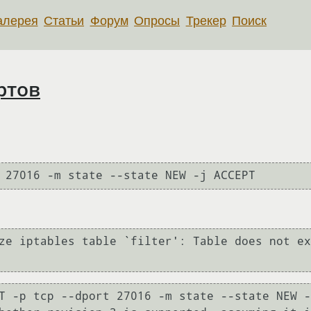
алерея
Статьи
Форум
Опросы
Трекер
Поиск
ртов
ze iptables table `filter': Table does not ex
T -p tcp --dport 27016 -m state --state NEW -