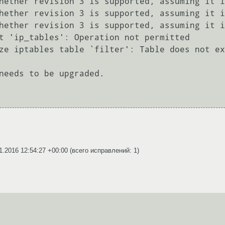
hether revision 3 is supported, assuming it i
hether revision 3 is supported, assuming it i
hether revision 3 is supported, assuming it i
t 'ip_tables': Operation not permitted

ze iptables table `filter': Table does not ex
needs to be upgraded.

1.2016 12:54:27 +00:00
(всего исправлений: 1)