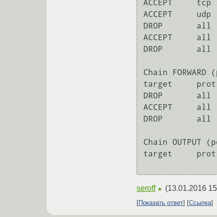
ACCEPT     tcp 
ACCEPT     udp 
DROP       all 
ACCEPT     all 
DROP       all 
Chain FORWARD (
target     prot
DROP       all 
ACCEPT     all 
DROP       all 
Chain OUTPUT (p
target     prot
seroff
(
13.01.2016 15
★
Показать ответ
Ссылка