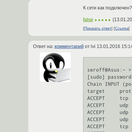
К сети как подключен
false
(
13.01.20
★★★★★
Показать ответ
Ссылка
Ответ на:
комментарий
от lvi
13.01.2016 15:1
seroff@Asus:~ >
[sudo] password
Chain INPUT (po
target     prot
ACCEPT     tcp 
ACCEPT     udp 
ACCEPT     udp 
ACCEPT     udp 
ACCEPT     tcp 