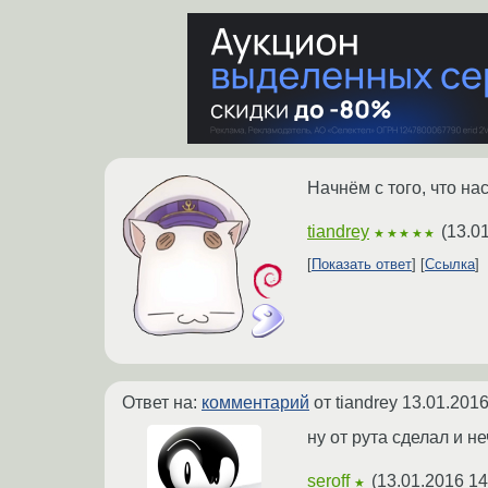
Начнём с того, что на
tiandrey
(
13.0
★★★★★
Показать ответ
Ссылка
Ответ на:
комментарий
от tiandrey
13.01.2016
ну от рута сделал и н
seroff
(
13.01.2016 14
★