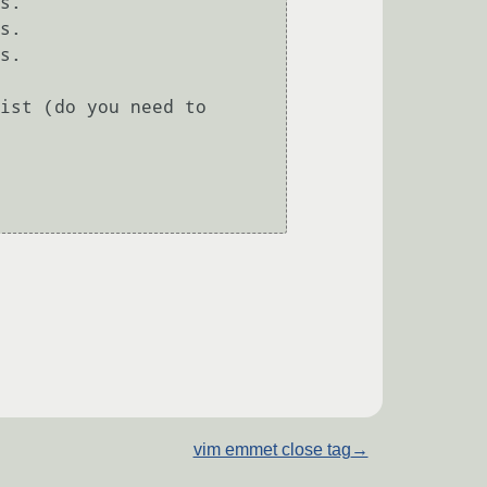
s.

s.

s.

ist (do you need to 
vim emmet close tag
→