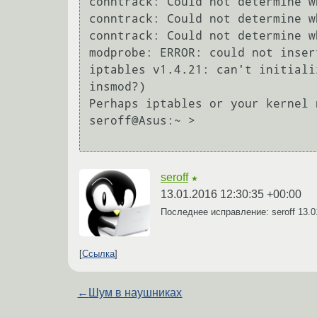
conntrack: Could not determine w
conntrack: Could not determine w
conntrack: Could not determine w
modprobe: ERROR: could not inser
iptables v1.4.21: can't initiali
insmod?)

Perhaps iptables or your kernel 
seroff@Asus:~ > 

seroff
★
13.01.2016 12:30:35 +00:00
Последнее исправление: seroff
13.0
Ссылка
←
Шум в наушниках