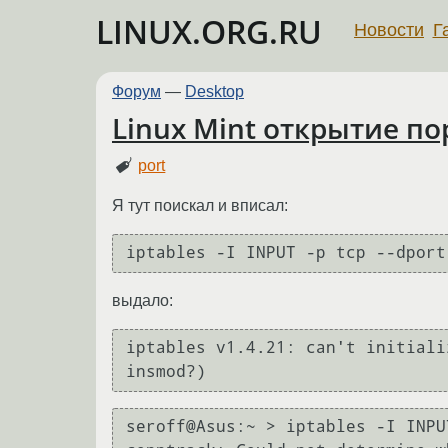
LINUX.ORG.RU
Новости
Г
Форум
—
Desktop
Linux Mint открытие по
port
Я тут поискал и вписал:
выдало:
iptables v1.4.21: can't initiali
seroff@Asus:~ > iptables -I INPU