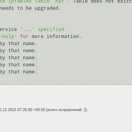
ze iptables table `nat'
: Table does not exist
needs to be upgraded.

ervice `...
' specified

-help'
for
 more information.

by that name.

by that name.

by that name.

by that name.

by that name.

5.12.2015 07:26:00 +00:00
(всего исправлений: 2)