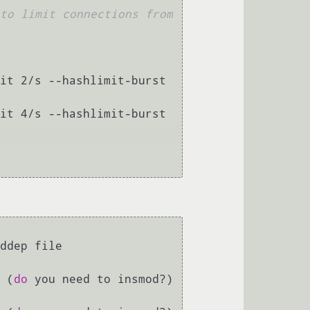
to limit connections from 
it 2/s --hashlimit-burst 
it 4/s --hashlimit-burst 
libkmod: ERROR ../libkmod/libkmod.c:554 kmod_search_moddep: could not open moddep file 
 (
do
 you need to insmod?)
