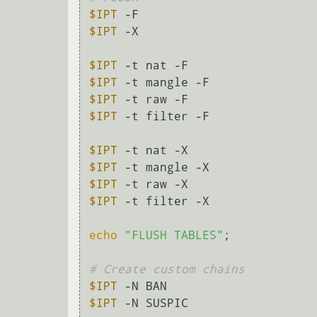
$IPT
$IPT
 -X

$IPT
$IPT
$IPT
$IPT
 -t filter -F

$IPT
$IPT
$IPT
$IPT
 -t filter -X

echo
"FLUSH TABLES"
;

# Create custom chains
$IPT
$IPT
 -N SUSPIC
