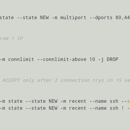
state --state NEW -m multiport --dports 80,44
rom 1 IP
-m connlimit --connlimit-above 10 -j DROP

 ACCEPT only after 2 connection trys in 15 se
-m state --state NEW -m recent --name ssh --
s
-m state --state NEW -m recent --name ssh ! -