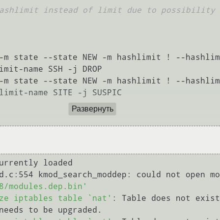
ashlimit instead of limit due to possibility 
-m state --state NEW -m hashlimit ! --hashlim
-m state --state NEW -m hashlimit ! --hashlim
limit-name SITE -j SUSPIC

Развернуть
urrently loaded

8/modules.dep.bin'
ze iptables table `nat'
: Table does not exist
needs to be upgraded.
