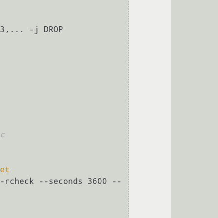
3,... -j DROP

c
et
-rcheck --seconds 3600 --