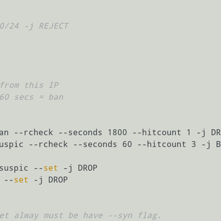
0/24 -j REJECT
from this IP
60 secs = ban
uspic --rcheck --seconds 60 --hitcount 3 -j B
suspic --
set
 --
set
 -j DROP

et alway must be have --syn flag.