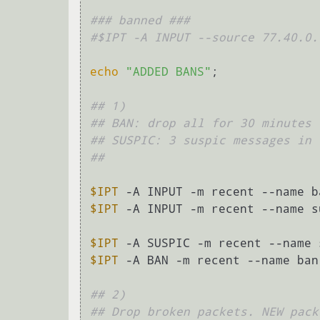
### banned ###
#$IPT -A INPUT --source 77.40.0.
echo
"ADDED BANS"
;

## 1)
## BAN: drop all for 30 minutes 
## SUSPIC: 3 suspic messages in 
##
$IPT
$IPT
 -A INPUT -m recent --name s
$IPT
 -A SUSPIC -m recent --name 
$IPT
 -A BAN -m recent --name ban
## 2)
## Drop broken packets. NEW pack