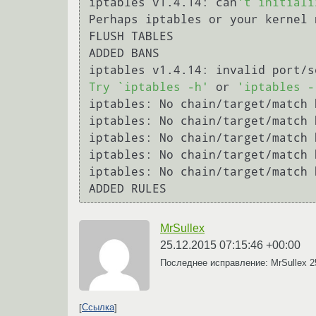
iptables v1.4.14: can
't initiali
Perhaps iptables or your kernel 
FLUSH TABLES

ADDED BANS

iptables v1.4.14: invalid port/s
Try `iptables -h'
 or 
'iptables -
iptables: No chain/target/match 
iptables: No chain/target/match 
iptables: No chain/target/match 
iptables: No chain/target/match 
iptables: No chain/target/match 
MrSullex
25.12.2015 07:15:46 +00:00
Последнее исправление: MrSullex
2
Ссылка