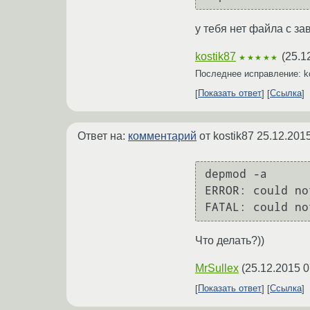
у тебя нет файла с з
kostik87
(
25.1
★★★★★
Последнее исправление: k
Показать ответ
Ссылка
Ответ на:
комментарий
от kostik87
25.12.2015
depmod -a

ERROR: could no
Что делать?))
MrSullex
(
25.12.2015 0
Показать ответ
Ссылка