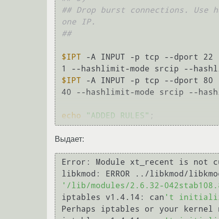
## Drop burst connections. Use h
one IP.
##
$IPT
 -A INPUT -p tcp --dport 22 
$IPT
 -A INPUT -p tcp --dport 80 
40 --hashlimit-mode srcip --hash
echo
"ADDED RULES"
Выдает:
Error: Module xt_recent is not c
'/lib/modules/2.6.32-042stab108.
iptables v1.4.14: can
't initiali
Perhaps iptables or your kernel 