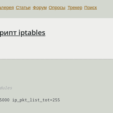
алерея
Статьи
Форум
Опросы
Трекер
Поиск
ипт iptables
dules
5000 ip_pkt_list_tot=255
