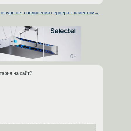
penvpn нет соединения сервера с клиентом
→
тария на сайт?