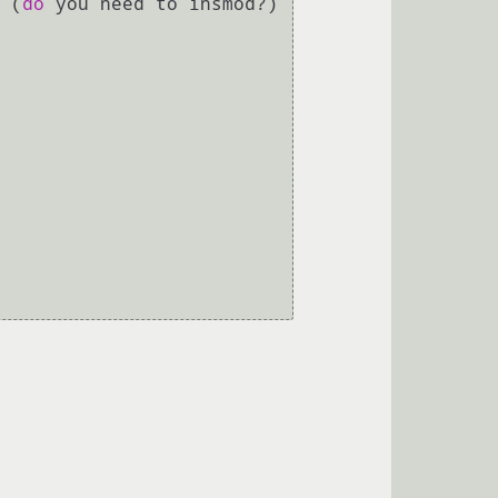
 (
do
 you need to insmod?)
