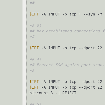
##
$IPT
 -A INPUT -p tcp ! --syn -m 
## 3)
## Max established connections f
##
$IPT
 -A INPUT -p tcp --dport 22 
## 4)
## Protect SSH agains port scan.
##
$IPT
 -A INPUT -p tcp --dport 22 
$IPT
 -A INPUT -p tcp --dport 22 
hitcount 3 -j REJECT

## 5)